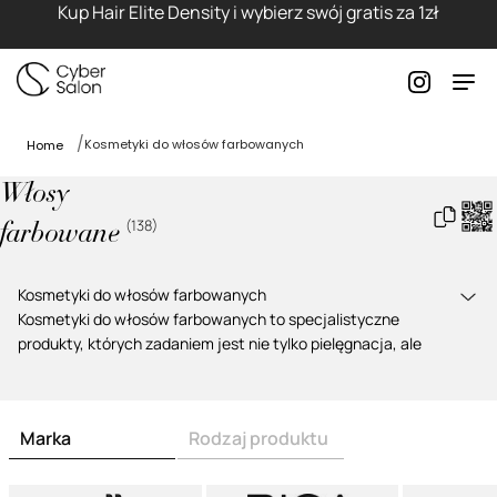
Kup Hair Elite Density i wybierz swój gratis za 1zł
Kosmetyki do włosów farbowanych
Home
Włosy
(
138
)
farbowane
Kosmetyki do włosów farbowanych
Kosmetyki do włosów farbowanych
to specjalistyczne
produkty, których zadaniem jest nie tylko pielęgnacja, ale
także
ochrona intensywności koloru
. Proces koloryzacji
ingeruje w strukturę włosa, dlatego
przemyślana rutyna
pielęgnacyjna
ma kluczowe znaczenie dla jego kondycji.
Marka
Rodzaj produktu
Profesjonalne kosmetyki do włosów farbowanych zostały
opracowane tak, aby
wspierać regenerację, domykać łuski i
zapobiegać wypłukiwaniu pigmentu
. Dzięki temu kolor