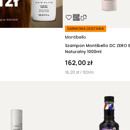
praktycznie jej 
Dlaczego warto s
farbowanych?
Dlaczego
warto s
DARMOWA DOSTAWA
do włosów farbo
własnej łazienki)
Montibello
blaskiem, z pewn
Szampon Montibello DC ZERO E
Jest to możliwe 
Naturalny 1000ml
drogich zabiegów
162,00 zł
codziennych ryt
w tym, przede ws
16,20 zł / 100ml
po koloryzacji.
Fryzjerskie szam
wyróżniają się ba
silnie skoncentr
zarówno o zachowa
włosów.
Dobry szampon d
Wybór dobrego s
ogromne znaczenie