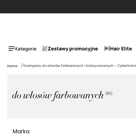
 za 50%.
Zestawy promocyjne
Hair Elite
Kategorie
Szampony do włosów farbowanych i koloryzowanych - CyberSalo
Home
(
89
)
do włosów farbowanych
Marka