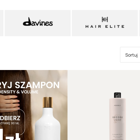
Subrina
czy też
K
Na czym polega 
Farbowanie wło
„standardowym” ju
mężczyzn) decyduj
w postaci dodani
przemiany całyc
Zabieg koloryzacj
Sortuj
złożonym proce
bardzo dużym sto
dużym skrócie, su
prowadzą do
otwa
(melaniny) znajd
barwnikiem.
Tak silne oddział
jedynie w innym k
prowadzą także d
przesuszenie włos
Tym, co pozwala 
ochronę koloru
, 
przypadku której