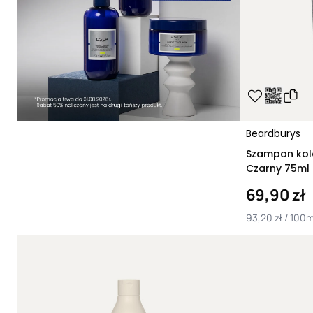
Beardburys
Szampon kol
Czarny 75ml
69,90 zł
93,20 zł / 100m