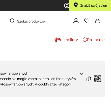
aska Lola za 1 żł
Znajdź swój salon
Bestsellery
Promocje
osów farbowanych
mencie nie mogło zabraknąć takich kosmetyków,
 włosów farbowanych
. Produkty z tej kategorii
do kompleksowej pielęgnacji, a zawarte w nich
e pozwalają na zachowanie koloru i ochronę przed
. Oferujemy przy tym szampony znanych i
takich, jak
Artego
,
Montibello
,
Mila Professional
,