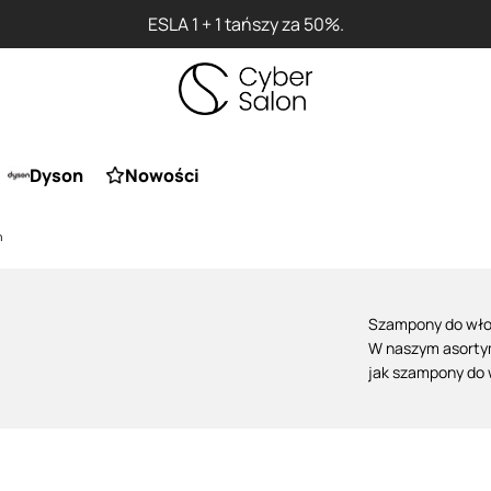
Przy zakupie produktu Artego M
Dyson
Nowości
n
Szampony do wł
W naszym asorty
jak
szampony do
przeznaczone są 
składniki aktywn
jego blaknięciem
cenionych marek 