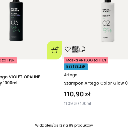
profesjonalne
– t
roślinnych, które
łagodzące
(co je
która może być m
chemicznych far
Ekstrakty i oleje z
zregenerować wło
Bardzo często na
także ze względu
za 1 PLN
Maska ARTEGO za 1 PLN
odpowiednio zbal
BESTSELLER
emolienty (E) or
kierunku nadawan
Artego
ego VIOLET OPALINE
skutecznej ochro
cy 1000ml
Szampon Artego Color Glow 0
Profesjonalne s
Profesjonalne s
110,90 zł
marki takie, jak
A
l
11,09 zł / 100ml
w warunkach salo
Klientów indywid
domowych warunk
poziomie specjal
Widziałeś/aś
12
na
89
produktów