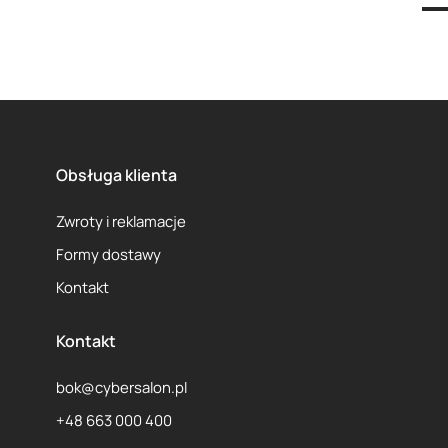
1
2
3
...
8
Obsługa klienta
Zwroty i reklamacje
Formy dostawy
Kontakt
Kontakt
bok@cybersalon.pl
+48 663 000 400