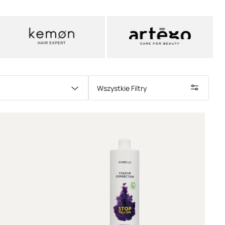
emon
.
farbowanie włosów?
sów
jest w obecnych czasach praktycznie
ż zabiegiem fryzjerskim. Wiele kobiet (jak i
e się na zmianę ich naturalnego koloru – czy to
a im
refleksów i pasemek
, czy też całkowitej
h włosów.
i
, chociaż wydaje się stosunkowo prosty, jest
Wszystkie Filtry
sem chemicznym
, o czym nie można zapominać – w
pniu ingeruje w strukturę pasm. Mówiąc w bardzo
bstancje znajdujące się w mieszaninie farby
rcia łuski włosa, niwelacji naturalnego pigmentu
ującego się wewnątrz i zastąpienia go sztucznym
ywanie na strukturę włosa nie pozostawia go
olorze – niestety, chemiczne składniki farby
o zniszczeń w jego wnętrzu, co przekłada się na
ów, zwiększenie ich porowatości i wrażliwości
.
zachować pasma w dobrej kondycji i zapewnia im
jest prawidłowo dobrana pielęgnacja – w
szampon do włosów farbowanych
stanowi