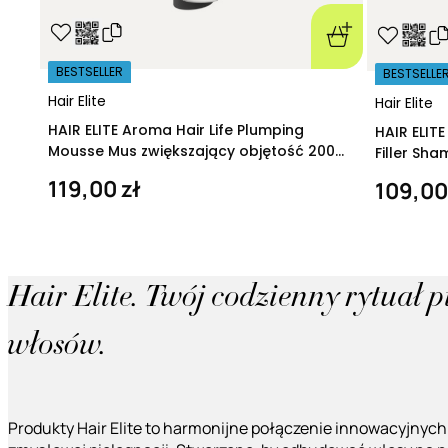
BESTSELLER
BESTSELLE
Hair Elite
Hair Elite
HAIR ELITE Aroma Hair Life Plumping
HAIR ELIT
Mousse Mus zwiększający objętość 200
Filler Sh
ml
regeneruj
119,00 zł
109,00
Hair Elite. Twój codzienny rytuał 
włosów.
Produkty Hair Elite to harmonijne połączenie innowacyjnych