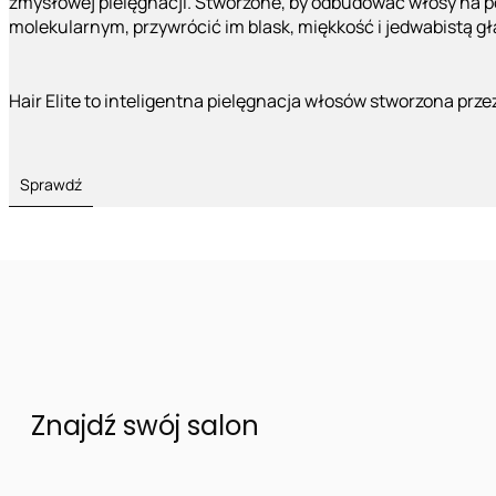
zmysłowej pielęgnacji. Stworzone, by odbudować włosy na 
molekularnym, przywrócić im blask, miękkość i jedwabistą g
Hair Elite to inteligentna pielęgnacja włosów stworzona prze
Sprawdź
Znajdź swój salon