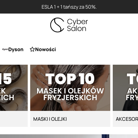
Przy zakupie produktu Artego Maska Lola za 1
Dyson
Nowości
MASKI I OLEJKI
AKCESOR