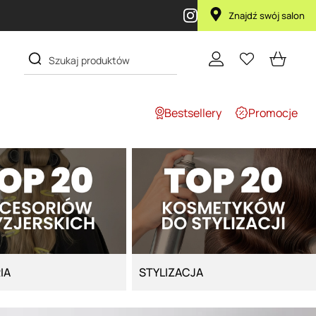
 żł
Znajdź swój salon
Bestsellery
Promocje
IA
STYLIZACJA