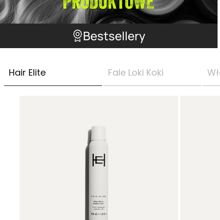
Bestsellery
Hair Elite
Fale Loki Koki
Wł