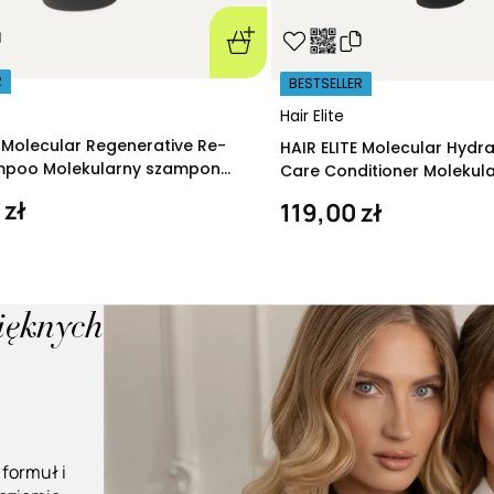
R
BESTSELLER
Hair Elite
E Molecular Regenerative Re-
HAIR ELITE Molecular Hydr
ampoo Molekularny szampon
Care Conditioner Molekul
ący 280 ml
nawilżająca 200 ml
 zł
119,00 zł
pięknych
 formuł i