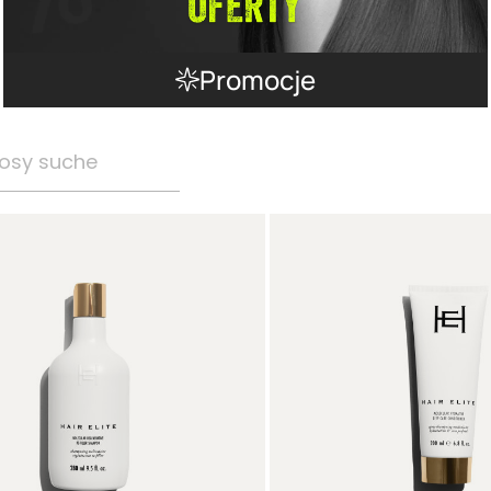
Promocje
osy suche