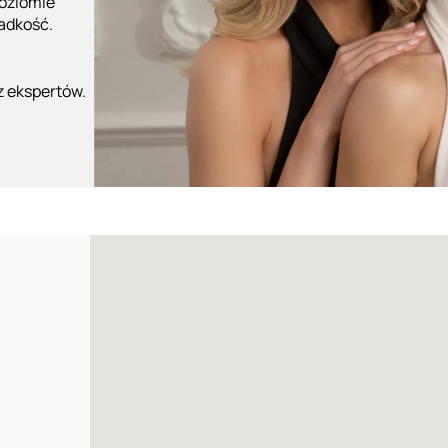
poziomie
ładkość.
z ekspertów.