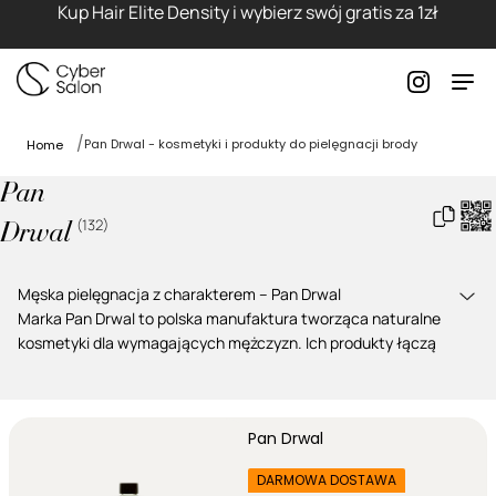
Kup Hair Elite Density i wybierz swój gratis za 1zł
Pan Drwal - kosmetyki i produkty do pielęgnacji brody
Home
Pan
(
132
)
Drwal
Męska pielęgnacja z charakterem – Pan Drwal
Marka
Pan Drwal
to polska manufaktura tworząca naturalne
kosmetyki dla wymagających mężczyzn. Ich produkty łączą
tradycyjne rzemiosło z unikalnymi kompozycjami
zapachowymi. Zadbaj o swój zarost i włosy, wybierając
sprawdzone linie produktowe:
Pan Drwal
Pomady Pan Drwal
– perfekcyjne utrwalenie i matowe lub
lśniące wykończenie.
DARMOWA DOSTAWA
Olejki do brody Pan Drwal
– intensywne nawilżenie i