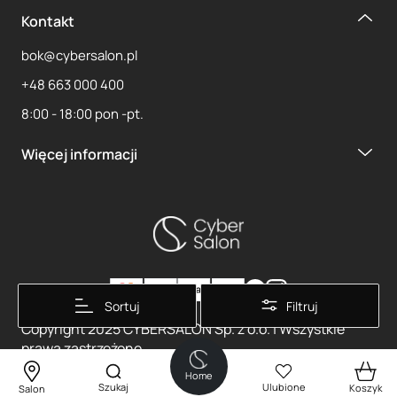
Kontakt
bok@cybersalon.pl
+48 663 000 400
8:00 - 18:00 pon -pt.
Więcej informacji
Sortuj
Filtruj
Copyright 2025 CYBERSALON Sp. z o.o. | Wszystkie
prawa zastrzeżone
Made By
OTREE
Home
Szukaj
Ulubione
Koszyk
Salon