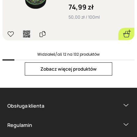
74,99 zł
50,00 zł / 100ml
Widziałeś/aś
12
na
132
produktów
Next page
Zobacz więcej produktów
Obsługa klienta
1
2
3
...
11
Regulamin