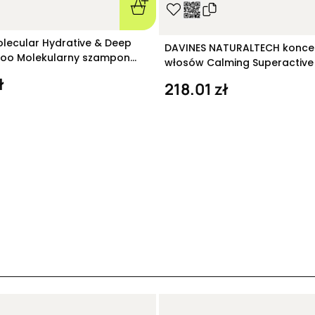
olecular Hydrative & Deep
DAVINES NATURALTECH konce
oo Molekularny szampon
włosów Calming Superactive 
 280 ml
ł
218.01 zł