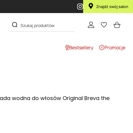
Znajdź swój salon
Bestsellery
Promocje
da wodna do włosów Original Breva the