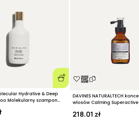
olecular Hydrative & Deep
DAVINES NATURALTECH konce
oo Molekularny szampon
włosów Calming Superactive 
 280 ml
ł
218.01 zł