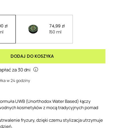
0 zł
74,99 zł
ml
150 ml
DODAJ DO KOSZYKA
apłać za 30 dni
łka w 24 godziny
formuła UWB (Unorthodox Water Based) łączy
wodnych kosmetyków z mocą tradycyjnych pomad
utrwalenie fryzury, dzięki czemu stylizacja utrzymuje
 dzień.