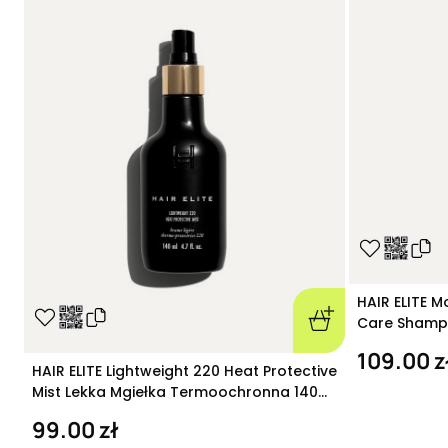
HAIR ELITE M
Care Shamp
nawilżający
109.00 z
HAIR ELITE Lightweight 220 Heat Protective
Mist Lekka Mgiełka Termoochronna 140
ml
99.00 zł