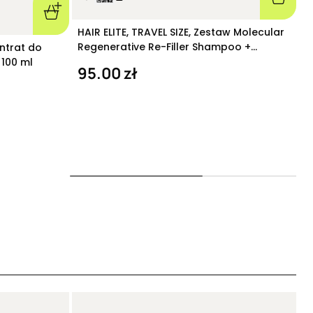
H
HAIR ELITE, TRAVEL SIZE, Zestaw Molecular
H
Regenerative Re-Filler Shampoo +
ntrat do
o
Molecular Extreme Re-Filler Hair Mask 90
9
100 ml
95.00 zł
ml