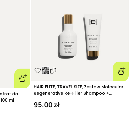
H
HAIR ELITE, TRAVEL SIZE, Zestaw Molecular
H
Regenerative Re-Filler Shampoo +
ntrat do
o
Molecular Extreme Re-Filler Hair Mask 90
9
100 ml
95.00 zł
ml