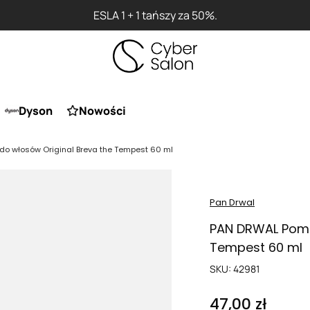
ESLA 1 + 1 tańszy za 50%.
Dyson
Nowości
 włosów Original Breva the Tempest 60 ml
Pan Drwal
PAN DRWAL Poma
Tempest 60 ml
SKU:
42981
47,00 zł