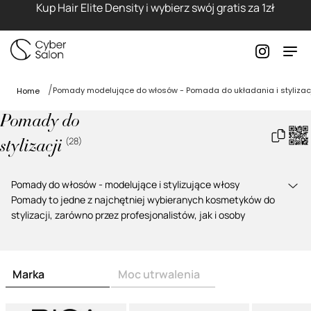
Kup Hair Elite Density i wybierz swój gratis za 1zł
Pomady modelujące do włosów - Pomada do układania i stylizacj
Home
Pomady do
(
28
)
stylizacji
Pomady do włosów - modelujące i stylizujące włosy
Pomady
to jedne z najchętniej wybieranych kosmetyków do
stylizacji, zarówno przez profesjonalistów, jak i osoby
układające włosy w domu. Pozwalają uzyskać kontrolę nad
fryzurą, podkreślić jej teksturę oraz zapewniają trwałość,
jednocześnie nie sklejając kosmyków. Współczesne
pomady
Marka
Moc utrwalenia
modelujące
dostępne są w wielu wariantach, dzięki czemu
bez problemu dobierzesz produkt odpowiedni do długości
włosów, oczekiwanego poziomu utrwalenia oraz rodzaju