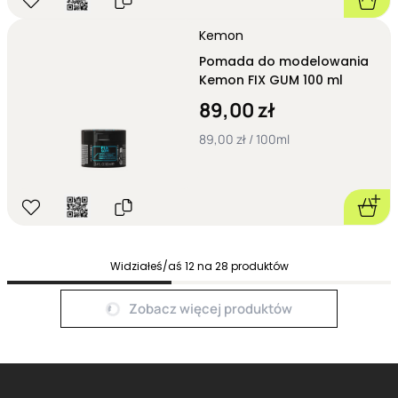
włosów
przeznaczone zarówno do codziennej stylizacji, jak i
układania bardziej wymagających fryzur. Wśród szczególnie
Kemon
polecanych produktów znajdują się:
Pomada do modelowania
Pomada do włosów Beardburys Fiberpaste
- pomada
Kemon FIX GUM 100 ml
włóknista zapewniająca elastyczne utrwalenie i wyraźne
podkreślenie tekstury fryzury; idealnie sprawdza się przy
89,00 zł
nowoczesnych cięciach oraz stylizacjach wymagających
89,00 zł / 100ml
naturalnego wyglądu i możliwości modelowania włosów w
ciągu dnia.
Pomada do włosów Beardburys Extra Strong
- produkt
przeznaczony dla osób oczekujących maksymalnej kontroli
nad fryzurą; gwarantuje bardzo mocne utrwalenie i pozwala
utrzymać stylizację nawet w wymagających warunkach.
Beardburys Pomada do brody Beardburys Natural
- kosmetyk
Widziałeś/aś
12
na
28
produktów
stworzony z myślą o pielęgnacji i stylizacji zarostu; pomaga
ujarzmić niesforne włoski, nadaje brodzie schludny wygląd i
Next page
Zobacz więcej produktów
wspiera codzienną stylizację.
Pomada do stylizacji Davines Forming średnie utrwalenie
-
uniwersalny produkt zapewniający naturalny efekt oraz średni
poziom utrwalenia; doskonale sprawdza się podczas
codziennego modelowania włosów, podkreślając ich strukturę