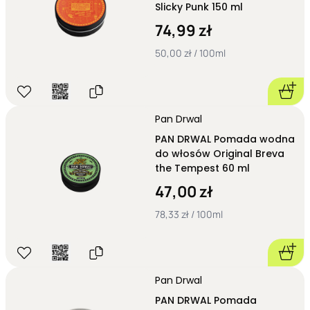
Slicky Punk 150 ml
Pomady wodne należą do najchętniej wybieranych produktów
do
codziennej stylizacji
. Ich największą zaletą jest
łatwość
74,99 zł
usuwania z włosów
. W większości przypadków wystarczy
50,00 zł / 100ml
standardowo umyć włosy szamponem, aby całkowicie pozbyć
się produktu. Formuły na bazie wody zapewniają
elastyczne
utrwalenie
, dzięki czemu
fryzura zachowuje naturalny wygląd i
może być poprawiana w ciągu dnia
.
Pomady woskowe
Pan Drwal
Pomady woskowe przeznaczone są dla osób oczekujących
PAN DRWAL Pomada wodna
maksymalnego utrwalenia
. Zapewniają one wysoki poziom
do włosów Original Breva
kontroli nad włosami i pozwalają utrzymać w ryzach nawet
the Tempest 60 ml
bardzo wymagające stylizacje.
47,00 zł
Tego typu produkty są zwykle bardziej
odporne na wilgoć oraz
działanie czynników zewnętrznych
.Należy jednak pamiętać,
78,33 zł / 100ml
że pomady woskowe mogą wymagać dokładniejszego mycia
niż ich wodne odpowiedniki.
Jakie marki pomad do włosów znajdziesz w Cybersalon.pl?
W naszym sklepie znajdziesz pomady i kosmetyki do stylizacji
Pan Drwal
od cenionych producentów, którzy od lat wyznaczają
standardy w
profesjonalnej pielęgnacji włosów i barberingu
.
PAN DRWAL Pomada