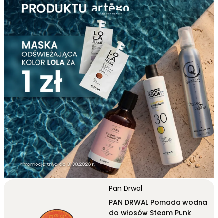
Matowe pasty - naturalne wykończenie bez połysku
Coraz większą popularnością cieszą się pasty matowe, które
zapewniają fryzurze
naturalny wygląd
bez nadmiernego
błyszczenia się. To doskonałe rozwiązanie dla osób
preferujących
nowoczesne, swobodne stylizacje
. Matowe
pomady są szczególnie chętnie wybierane przez posiadaczy
cienkich lub średniej grubości włosów. Pozwalają wizualnie
zwiększyć objętość fryzury, podkreślają teksturę pasm i
ułatwiają modelowanie
krótkich kosmyków.
Charakterystyczną cechą
pomad matowych
jest tak zwany
efekt dry look
. Włosy
wyglądają naturalnie, zachowują swoją
strukturę i nie sprawiają wrażenia obciążonych produktem
.
Dzięki temu fryzura prezentuje się lekko, a jednocześnie
pozostaje pod kontrolą przez wiele godzin.
Jak dobrać idealną pomadę do włosów
Wybierając pomadę do stylizacji, warto zwrócić uwagę na typ
formuły - czy jest ona
wodna czy woskowa
. Choć oba rodzaje
Pan Drwal
służą do modelowania, różnią się sposobem działania,
PAN DRWAL Pomada wodna
trwałością oraz komfortem użytkowania.
do włosów Steam Punk
Pomady wodne