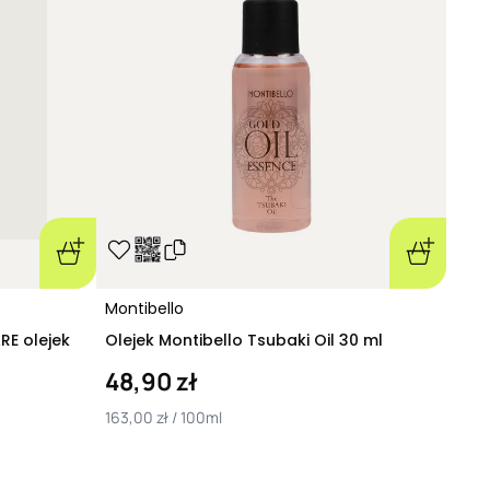
zależy od indywidualnych potrzeb – może trwać
od
nut do kilku godzin
, gdy decydujesz się na spanie z
asmami.
rodzaju kluczowe jest
prawidłowe zmycie oleju,
 emulgacji
. Polega ona na nałożeniu odżywki lub
ne włosy, jeszcze przed użyciem szamponu. Po
ej ilości wody należy dłońmi rozprowadzić
adzić do jego połączenia się z olejkiem. Pozwala
ąć olej
, bez naruszania bariery ochronnej włosów
h intensywnego szorowania. Po emulgacji i
żesz już skorzystać z dobrej jakości,
 szamponu.
Montibello
szczególnie polecane jest włosom suchym, z
 korzystać z niego również osoby z
włosami
RE olejek
Olejek Montibello Tsubaki Oil 30 ml
wanymi czy kręconymi
(które mają zresztą
48,90 zł
esuszania się).
je – olejek arganowy, ze słodkich migdałów i inne
163,00 zł / 100ml
 znajdziesz
różne rodzaje olejków do włosów
,
 odmiennym składem i zawartością składników
stencją czy zakresem działania. Poszczególne