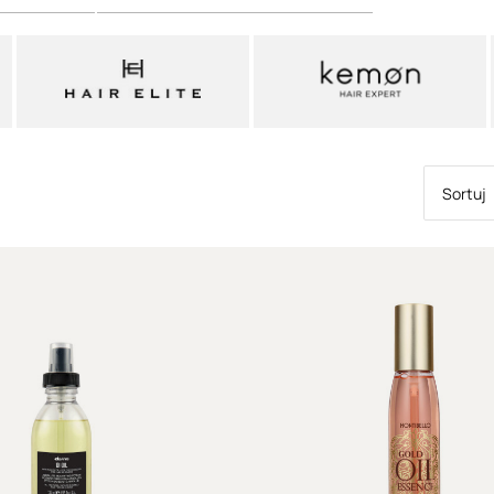
się końcówkami.
każdego rodzaju i
oczekiwania!
Naturalne oleje d
Naturalne oleje
to
pochodzenia najc
rodzaju
nasion, 
wykorzystywane
Sortuj
wszystkim ze wzg
regenerujące. W 
olejów mineralny
składniki
, które 
W tym miejscu wa
się nomenklaturą
jednoskładnikow
to kosmetyk, w sk
lub też stanowi 
Działanie
olejów 
głównie na wysok
kwasów tłuszczowy
antyoksydantów