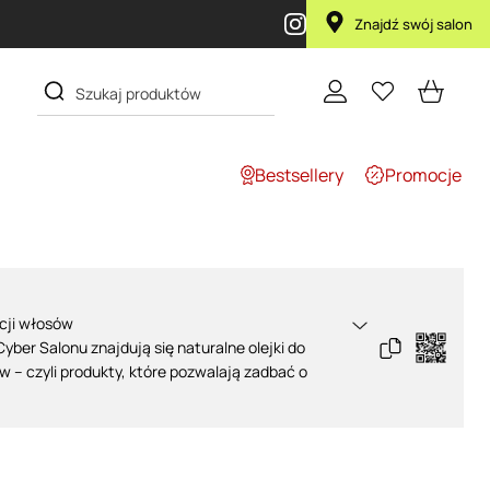
Znajdź swój salon
Bestsellery
Promocje
acji włosów
yber Salonu znajdują się
naturalne olejki do
ów
– czyli produkty, które pozwalają zadbać o
od cebulek, po same ich końce. Tego rodzaju
najczęściej do przeprowadzania zabiegów takich,
łosów
, a do tego można potraktować je jako
 czy produkt ułatwiający walkę z rozdwajającymi