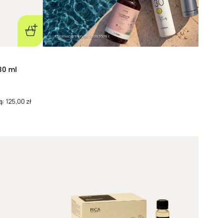
 zatrzymać cząsteczki wody we włosach oraz
d szkodliwym wpływem czynników zewnętrznych
niowanie UV, zanieczyszczenia czy stylizacja na
na skórę głowy
mogą wspierać regulację pracy
ch, łagodzić podrażnienia,
zmniejszać uczucie
30 ml
enia
, a także wspierać prawidłowy wzrost włosów.
ielotorowe działanie na owłosioną skórę głowy,
 gwarantują nawet najlepsze odżywki czy
maski do
: 125,00 zł
ralne aplikowane na długości i końcówki włosów
ająco na ich strukturę, odczuwalnie zwiększając
m (chroniąc je przed rozrywaniem i pękaniem w
ia), ograniczają łamliwość oraz
nadają włosom
 że
różne oleje działają w odmienny sposób
—
d ich składu chemicznego i wielkości cząsteczek,
ści nienasyconych lub nasyconych kwasów
ięki temu możliwe jest dopasow
anie oleju do
 włosów i potrzeb skóry głowy
, co czyni takie