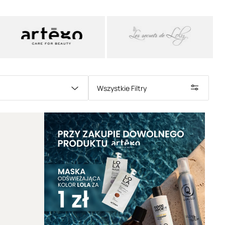
 Sprawdź całą
ofertę olejów do pielęgnacji włosów
 wybierz profesjonalny produkt spełniający Twoje
o włosów i skóry głowy – czym są i jak działają?
, jak nietrudno się domyślić,
substancje
zęściej roślinnego
, pozyskiwane zwykle z różnego
owoców, pestek czy orzechów
. Od wieków
 są w
pielęgnacji włosów i skóry głowy
, przede
Wszystkie Filtry
lędu na swoje właściwości odżywcze, ochronne i
przeciwieństwie do syntetycznych silikonów czy
ch,
naturalne oleje zawierają biologicznie aktywne
realnie wpływają na kondycję włosów i skóry.
rto też zaznaczyć, jak prawidłowo posługiwać
. Określenie
„olej” odnosi się do preparatu
ego
(jak, chociażby, olej rycynowy), z kolei
„olejek”
ładzie którego znaleźć się mogą też inne składniki
on mieszaninę dwóch lub więcej olejów.
pozyskiwanych z naturalnych źródeł
opiera się
iej zawartości
nienasyconych i nasyconych
ch, witamin (A, E, D, K), fitosteroli oraz
. Składniki te wspierają barierę hydrolipidową skóry