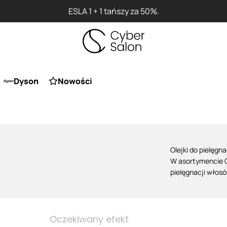
ESLA 1 + 1 tańszy za 50%.
Dyson
Nowości
Olejki do pielęgn
W asortymencie C
pielęgnacji włos
pasma dosłownie 
kosmetyki służą 
jak
olejowanie w
dodatek do masek
Oczekiwany efekt