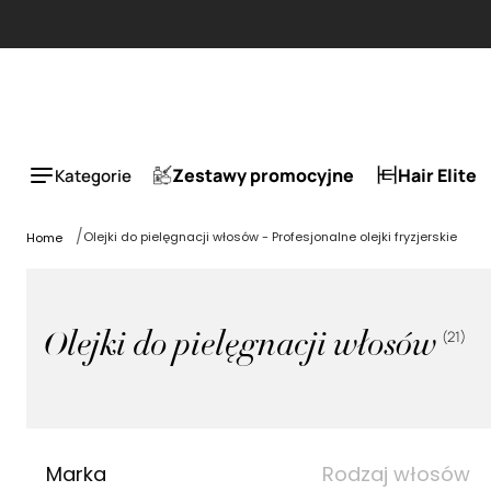
Zestawy promocyjne
Hair Elite
Kategorie
Olejki do pielęgnacji włosów - Profesjonalne olejki fryzjerskie
Home
(
21
)
Olejki do pielęgnacji włosów
Marka
Rodzaj włosów