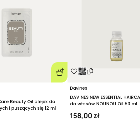
trzymania oleju 
kilkudziesięciu mi
naolejowanymi p
Po zabiegu tego 
najlepiej metodą
maski na olejowa
dodaniu niewielki
kosmetyk i doprow
to
dokładnie usun
i konieczności ic
spłukaniu pasm mo
profesjonalnego
Davines
Choć olejowanie 
powodzeniem mogą
DAVINES NEW ESSENTIAL HAIRCA
are Beauty Oil olejek do
normalnymi, falo
do włosów NOUNOU Oil 50 ml
ch i puszących się 12 ml
tendencję do prz
158,00 zł
Przykładowe rodza
W naszej ofercie
wyróżniające się
aktywnych, konsy