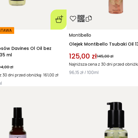
głowy, pomagają
chronią je prze
takich, jak
promie
gorąco
.
STAWA
Oleje stosowane 
Montibello
gruczołów łojowy
Olejek Montibello Tsubaki Oil 1
suchości i swędz
osów Davines Ol Oil bez
Wykazują zatem w
125,00 zł
35 ml
145,00 zł
które nie zawsze
Najniższa cena z 30 dni przed obniżką
włosów
!
94,00 zł
96,15 zł / 100ml
Z kolei
oleje natu
 30 dni przed obniżką: 161,00 zł
działają wygładz
l
elastyczność pas
trakcie rozciągan
zdrowy połysk
.
Warto podkreślić,
wszystko zależy o
a nawet zawarto
tłuszczowych. Dz
konkretnego typu