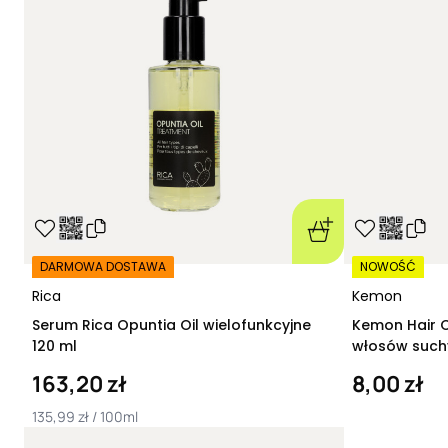
DARMOWA DOSTAWA
NOWOŚĆ
Rica
Kemon
Serum Rica Opuntia Oil wielofunkcyjne
Kemon Hair C
120 ml
włosów suchy
163,20 zł
8,00 zł
135,99 zł / 100ml