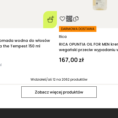
DARMOWA DOSTAWA
Rica
Pomada wodna do włosów
RICA OPUNTIA OIL FOR MEN kr
va the Tempest 150 ml
wegański przeciw wypadaniu
Repowering Progressive Lotion
167,00 zł
l
Widziałeś/aś
12
na
2062
produktów
Next page
Zobacz więcej produktów