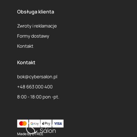
1
2
3
...
172
Obsługa klienta
Zwroty i reklamacje
Formy dostawy
Kontakt
Kontakt
bok@cybersalon.pl
+48 663 000 400
8:00 - 18:00 pon -pt.
Made By
OTREE