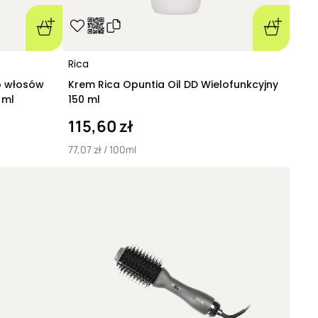
Rica
 włosów
Krem Rica Opuntia Oil DD Wielofunkcyjny
 ml
150 ml
115,60 zł
77,07 zł / 100ml