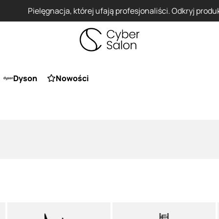
Pielęgnacja, której ufają profesjonaliści. Odkryj produkty FLK
Dyson
Nowości