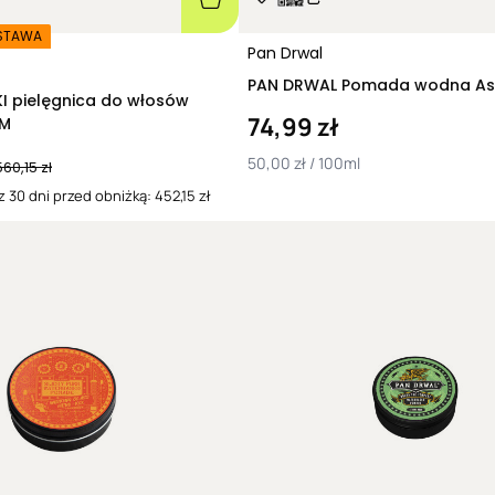
STAWA
Pan Drwal
osów
74,99 zł
UM
50,00 zł / 100ml
560,15 zł
 30 dni przed obniżką: 452,15 zł