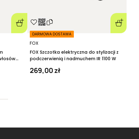
DARMOWA DOSTAWA
FOX
em
FOX Szczotka elektryczna do stylizacji z
 włosów
podczerwienią i nadmuchem IR 1100 W
 100 ml
269,00 zł