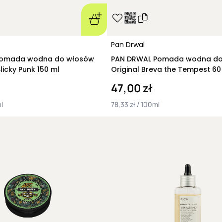
Pan Drwal
da wodna do włosów
PAN DRWAL Pomada wodna do
Steam Punk Slicky Punk 150 ml
Original Breva the Tempest 60
47,00 zł
l
78,33 zł / 100ml