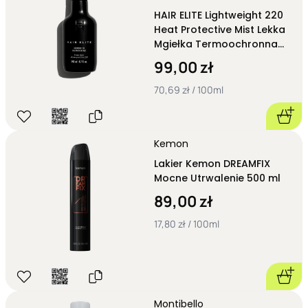
HAIR ELITE Lightweight 220
Heat Protective Mist Lekka
Mgiełka Termoochronna
140 ml
99,00 zł
70,69 zł / 100ml
Kemon
Lakier Kemon DREAMFIX
Mocne Utrwalenie 500 ml
89,00 zł
17,80 zł / 100ml
Montibello