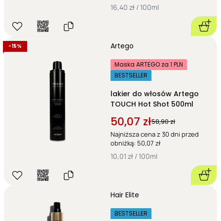
16,40 zł / 100ml
Artego
-
15%
Maska ARTEGO za 1 PLN
BESTSELLER
lakier do włosów Artego
TOUCH Hot Shot 500ml
50,07 zł
58,90 zł
Najniższa cena z 30 dni przed
obniżką: 50,07 zł
10,01 zł / 100ml
Hair Elite
BESTSELLER