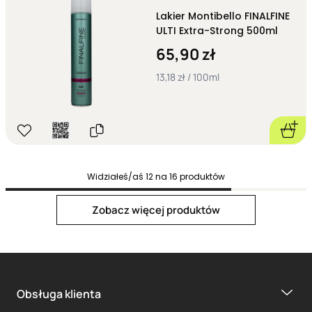
Lakier Montibello FINALFINE
ULTI Extra-Strong 500ml
65,90 zł
13,18 zł / 100ml
Widziałeś/aś
12
na
16
produktów
Next page
Zobacz więcej produktów
Obsługa klienta
1
2