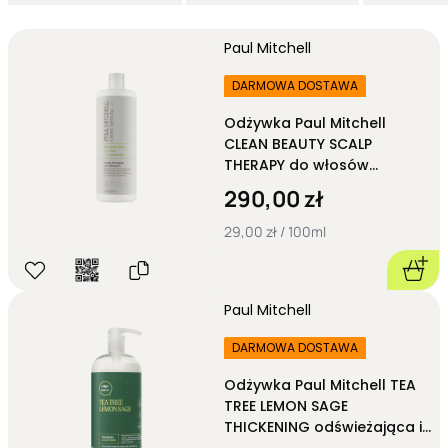
Paul Mitchell
DARMOWA DOSTAWA
Odżywka Paul Mitchell
CLEAN BEAUTY SCALP
THERAPY do włosów
przetłuszczających się
290,00 zł
1000ml
29,00 zł / 100ml
Paul Mitchell
DARMOWA DOSTAWA
Odżywka Paul Mitchell TEA
TREE LEMON SAGE
THICKENING odświeżająca i