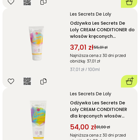
Les Secrets De Loly
Odżywka Les Secrets De
Loly CREAM CONDITIONER do
włosów kręconych
zapewniająca objętość i
37,01 zł
55,01 zł
lekkość 100 ml
Najniższa cena z 30 dni przed
obniżką: 37,01 zł
37,01 zł / 100ml
Les Secrets De Loly
Odżywka Les Secrets De
Loly CREAM CONDITIONER
dla kręconych włosów
zapewniająca objętość i
54,00 zł
81,00 zł
lekkość 250 ml
Najniższa cena z 30 dni przed