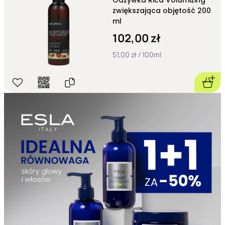
Odżywka Rica Volumizing
zwiększająca objętość 200
ml
102,00 zł
51,00 zł / 100ml