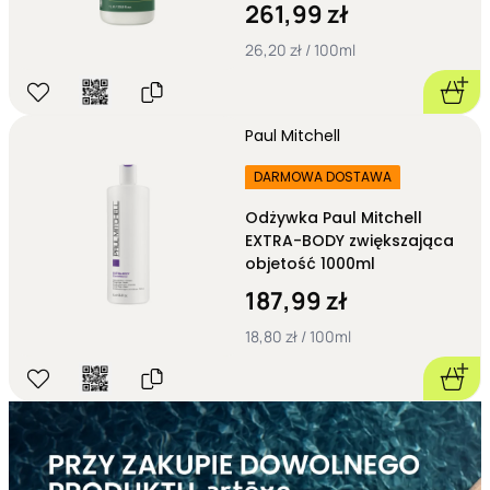
zwiększająca objętość
261,99 zł
1000ml
26,20 zł / 100ml
Paul Mitchell
DARMOWA DOSTAWA
Odżywka Paul Mitchell
EXTRA-BODY zwiększająca
objetość 1000ml
187,99 zł
18,80 zł / 100ml