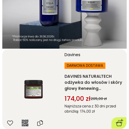
Davines
DARMOWA DOSTAWA
DAVINES NATURALTECH
odżywka do włosów i skóry
głowy Renewing
Conditioning Treatment 250
174,00 zł
205,00 zł
ml
Najniższa cena z 30 dni przed
obniżką: 174,00 zł