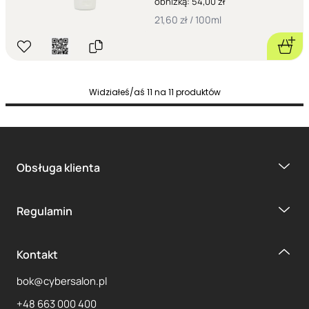
obniżką: 54,00 zł
21,60 zł / 100ml
Widziałeś/aś
11
na
11
produktów
Obsługa klienta
Regulamin
Kontakt
bok@cybersalon.pl
+48 663 000 400