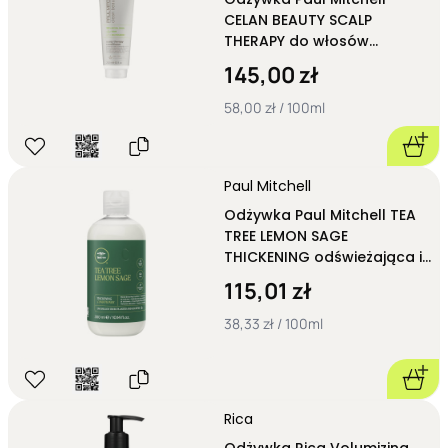
CELAN BEAUTY SCALP
THERAPY do włosów
przetłuszczających się
145,00 zł
250ml
58,00 zł / 100ml
Paul Mitchell
Odżywka Paul Mitchell TEA
TREE LEMON SAGE
THICKENING odświeżająca i
zwiększająca objętość
115,01 zł
300ml
38,33 zł / 100ml
Rica