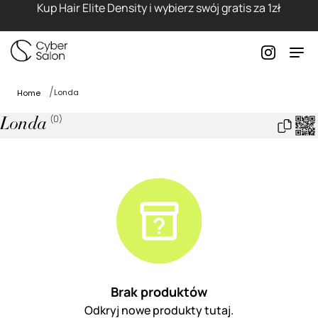
Kup Hair Elite Density i wybierz swój gratis za 1zł
Londa
Home
(
0
)
Londa
Brak produktów
Odkryj nowe produkty tutaj.