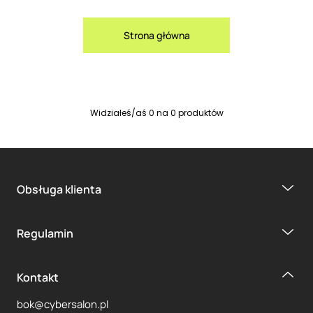
Strona główna
Widziałeś/aś
0
na
0
produktów
Obsługa klienta
Regulamin
Kontakt
bok@cybersalon.pl