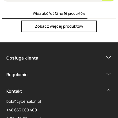
Widziałeś/aś
12
na
16
produktów
Next page
Zobacz więcej produktów
Obsługa klienta
1
2
Regulamin
Kontakt
bok@cybersalon.pl
+48 663 000 400