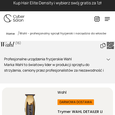
Kup Hair Elite Density i wybierz swój gratis za 1zł
Wahl - profesjonalny sprzęt fryzjerski i narzędzia do włosów
Home
(
16
)
Wahl
Profesjonalne urządzenia fryzjerskie Wahl
Marka
Wahl
to światowy lider w produkcji sprzętu do
strzyżenia, ceniony przez profesjonalistów za niezawodność i
innowacyjność. Wybierz legendarne narzędzia, które
zapewniają najwyższą precyzję pracy:
Maszynki do włosów Wahl
– legendarne cięcie i moc.
Wahl
Trymery Wahl
– idealne do konturowania i detali.
Golarki Wahl
– gładkie wykończenie bez podrażnień.
DARMOWA DOSTAWA
Suszarki Wahl
– szybkie suszenie i ochrona włosów.
Prostownice Wahl
– perfekcyjna gładkość i blask.
Trymer WAHL DETAILER LI