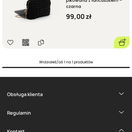
pikowana z łańcuszkiem –
czarna
99,00 zł
Widziałeś/aś
1
na
1
produktów
Obsługa klienta
Regulamin
Kontakt