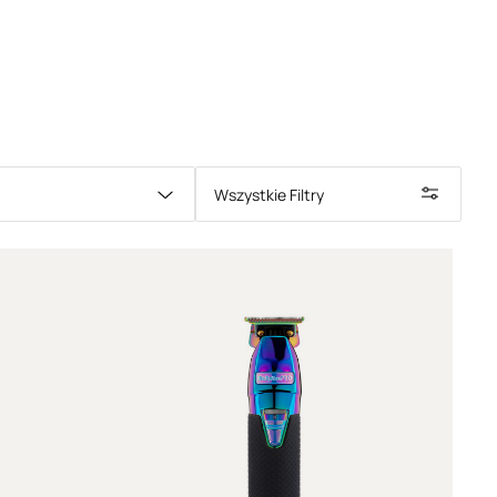
sażone w
wydajne silniki, precyzyjne ostrza i
nstrukcje
. Dzięki nim z łatwością uzyskasz czyste
z każdą fryzurę.
w - narzędzia do precyzyjnego wykończenia
ymery do włosów
zostały zaprojektowane z myślą
ym skracaniu włosów oraz modelowaniu detali
iewielkim ostrzom oraz kompaktowej konstrukcji
Wszystkie Filtry
onywanie wyjątkowo dokładnych poprawek
.
zystuje się je do:
mer do włosów
zapewnia wyjątkową precyzję,
ezbędnym elementem wyposażenia każdego salonu
 barberskiego.
ie w profesjonalnym salonie
 niezwykle ważna jest dokładność oraz komfort
ędzi. Dlatego
trymery fryzjerskie
projektowane są
by zapewnić maksymalną wygodę pracy oraz
 Profesjonalny
trymer do włosów
powinien
się:
,
temem tnącym,