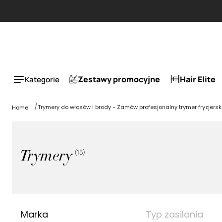
Zestawy promocyjne
Hair Elite
Kategorie
Trymery do włosów i brody - Zamów profesjonalny trymer fryzjerski
Home
(
15
)
Trymery
Marka
Typ zasilania