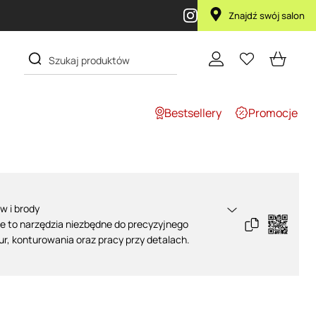
Znajdź swój salon
Bestsellery
Promocje
w i brody
ie
to narzędzia niezbędne do precyzyjnego
ur, konturowania oraz pracy przy detalach.
ają się przy podgalaniu karku, wyrównywaniu linii
acji zarostu
, zapewniając maksymalną
rolę. W naszej ofercie znajdziesz profesjonalne
ane zarówno do pracy w salonie, jak i do użytku