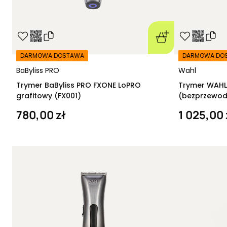
DARMOWA DOSTAWA
DARMOWA DO
BaByliss PRO
Wahl
Trymer BaByliss PRO FXONE LoPRO
Trymer WAHL 
grafitowy (FX001)
(bezprzewo
780,00 zł
1 025,00 