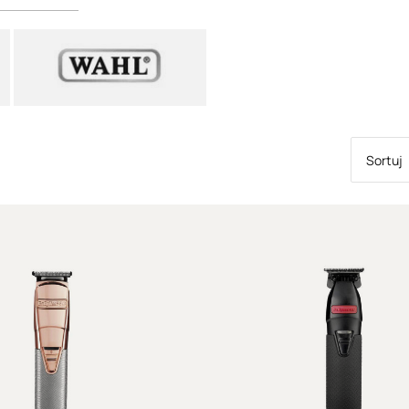
domowego, wypo
ergonomiczne ko
linie i dopracujes
Trymery do włosó
fryzury
Profesjonalne tr
o bardzo dokładn
fryzury. Dzięki n
Sortuj
pozwalają na
wyk
Najczęściej wykor
Nowoczesny
try
dlatego jest ni
fryzjerskiego lub
Trymery fryzjersk
W pracy fryzjera
użytkowania narz
w taki sposób, a
wysoką trwałość.
charakteryzować 
mocnym silnikiem
precyzyjnym sys