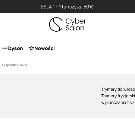
ESLA 1 + 1 tańszy za 50%.
Dyson
Nowości
 z CyberSalon.pl
Trymery do włosó
Trymery fryzjersk
wykańczania fryz
Doskonale sprawdz
włosów czy styliz
dokładność i kont
trymery dostosow