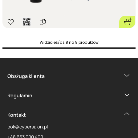
Widziałeś/aś
8
na
8
produktów
Obsługa klienta
Regulamin
Kontakt
bok@cybersalon.pl
+48 663 000 400