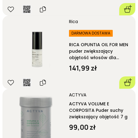
Rica
DARMOWA DOSTAWA
RICA OPUNTIA OIL FOR MEN
puder zwiększający
objętość włosów dla
mężczyzn Plumping Powder
141,99 zł
7,5 g
ACTYVA
ACTYVA VOLUME E
CORPOSITA Puder suchy
zwiększający objętość 7 g
99,00 zł