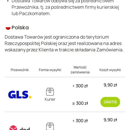
Dostawa Towarów odbywa się za pośrednictwem
Przewoźnika, tj. za pośrednictwem firmy kurierskiej
lub Paczkomatem.
Polska
Dostawa Towarów jest ograniczona do terytorium
Rzeczypospolitej Polskiej oraz jest realizowana na adres
wskazany przez Klienta w trakcie składania Zamówienia.
Wartość
Przewoźnik
Forma wysyłki
Koszt wysyłki
zamówienia
9,90 zł
< 300 zł
Kurier
GRATIS
≥ 300 zł
9,90 zł
< 300 zł