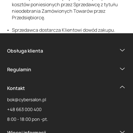
kosztów poniesionych przez Sprzedawcę z tytułu
nieodebrania Zamówionych Towarów przez
Przedsiębiorcę.
Sprzedawca dostarcza Klientowi dowód zakupu.
Obsługa klienta
Regulamin
Kontakt
bok@cybersalon.pl
+48 663 000 400
8:00 - 18:00 pon -pt.
Więcej informacji