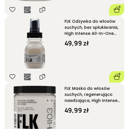
FLK Odżywka do włosów
suchych, bez spłukiwania,
High Intense All-In-One
HI04 50 ml
49,99 zł
FLK Maska do włosów
suchych, regenerująco
nawilżająca, High Intense
HI03 250 ml
49,99 zł