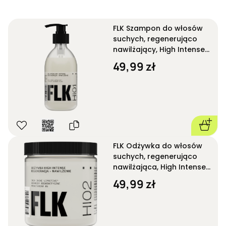
FLK Szampon do włosów
suchych, regenerująco
nawilżający, High Intense
One HI01 280 ml
49,99 zł
FLK Odżywka do włosów
suchych, regenerująco
nawilżająca, High Intense
HI02 250 ml
49,99 zł