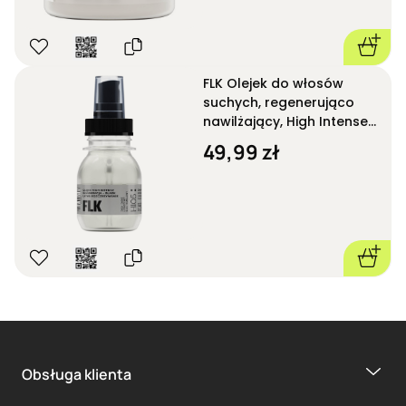
FLK Olejek do włosów
suchych, regenerująco
nawilżający, High Intense
HI05 50 ml
49,99 zł
Obsługa klienta