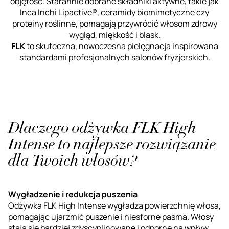
objętość. Starannie dobrane składniki aktywne, takie jak
Inca Inchi Lipactive®, ceramidy biomimetyczne czy
proteiny roślinne, pomagają przywrócić włosom zdrowy
wygląd, miękkość i blask.
FLK
to skuteczna, nowoczesna pielęgnacja inspirowana
standardami profesjonalnych salonów fryzjerskich.
Dlaczego odżywka FLK High
Intense to najlepsze rozwiązanie
dla Twoich włosów?
Wygładzenie i redukcja puszenia
Odżywka FLK High Intense wygładza powierzchnię włosa,
pomagając ujarzmić puszenie i niesforne pasma. Włosy
stają się bardziej zdyscyplinowane i odporne na wpływ