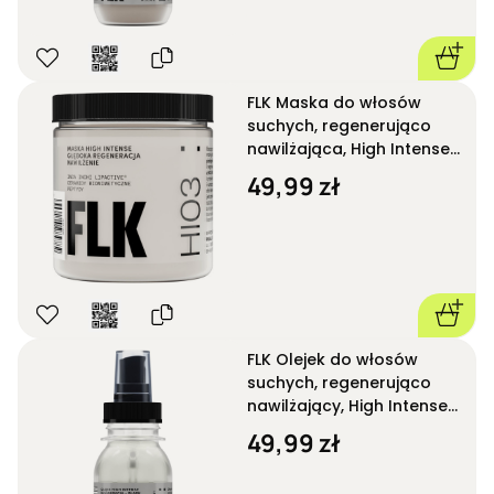
FLK Maska do włosów
suchych, regenerująco
nawilżająca, High Intense
HI03 250 ml
49,99 zł
FLK Olejek do włosów
suchych, regenerująco
nawilżający, High Intense
HI05 50 ml
49,99 zł