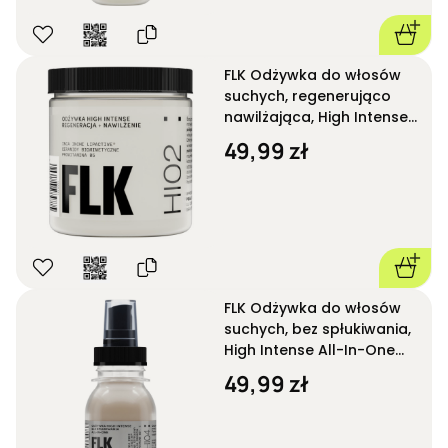
FLK Odżywka do włosów
suchych, regenerująco
nawilżająca, High Intense
HI02 250 ml
49,99 zł
FLK Odżywka do włosów
suchych, bez spłukiwania,
High Intense All-In-One
HI04 50 ml
49,99 zł