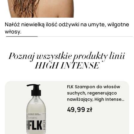
Nałóż niewielką ilość odżywki na umyte, wilgotne
włosy.
Poznaj wszystkie produkty linii
HIGH INTENSE
FLK Szampon do włosów
suchych, regenerująco
nawilżający, High Intense
One HI01 280 ml
49,99 zł