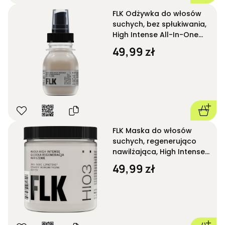
FLK Odżywka do włosów
suchych, bez spłukiwania,
High Intense All-In-One
HI04 50 ml
49,99 zł
FLK Maska do włosów
suchych, regenerująco
nawilżająca, High Intense
HI03 250 ml
49,99 zł