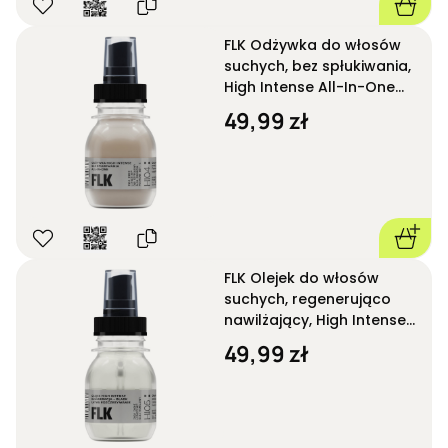
FLK Odżywka do włosów
suchych, bez spłukiwania,
High Intense All-In-One
HI04 50 ml
49,99 zł
FLK Olejek do włosów
suchych, regenerująco
nawilżający, High Intense
HI05 50 ml
49,99 zł