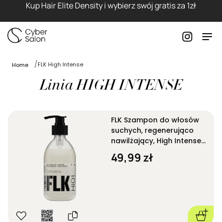
Kup Hair Elite Density i wybierz swój gratis za 1zł
FLK High Intense
Home
Linia HIGH INTENSE
FLK Szampon do włosów
suchych, regenerująco
nawilżający, High Intense
One HI01 280 ml
49,99 zł