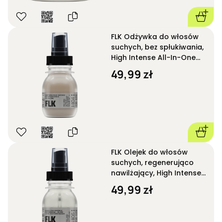
FLK Odżywka do włosów
suchych, bez spłukiwania,
High Intense All-In-One
HI04 50 ml
49,99 zł
FLK Olejek do włosów
suchych, regenerująco
nawilżający, High Intense
HI05 50 ml
49,99 zł