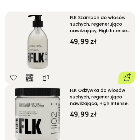
FLK Szampon do włosów
suchych, regenerująco
nawilżający, High Intense
One HI01 280 ml
49,99 zł
FLK Odżywka do włosów
suchych, regenerująco
nawilżająca, High Intense
HI02 250 ml
49,99 zł