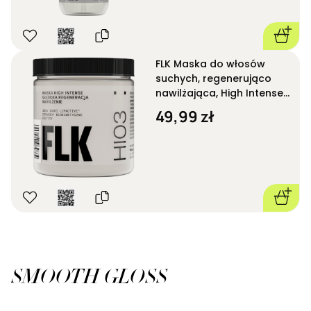
FLK Maska do włosów
suchych, regenerująco
nawilżająca, High Intense
HI03 250 ml
49,99 zł
SMOOTH GLOSS