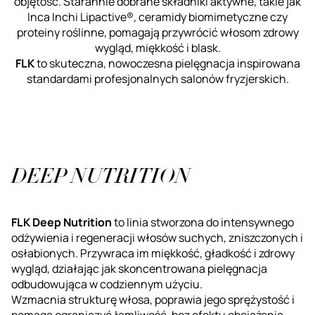
objętość. Starannie dobrane składniki aktywne, takie jak
Inca Inchi Lipactive®, ceramidy biomimetyczne czy
proteiny roślinne, pomagają przywrócić włosom zdrowy
wygląd, miękkość i blask.
FLK
to skuteczna, nowoczesna pielęgnacja inspirowana
standardami profesjonalnych salonów fryzjerskich.
DEEP NUTRITION
FLK Deep Nutrition
to linia stworzona do intensywnego
odżywienia i regeneracji włosów suchych, zniszczonych i
osłabionych. Przywraca im miękkość, gładkość i zdrowy
wygląd, działając jak skoncentrowana pielęgnacja
odbudowująca w codziennym użyciu.
Wzmacnia strukturę włosa, poprawia jego sprężystość i
pomaga ograniczyć łamliwość, bez efektu obciążenia.