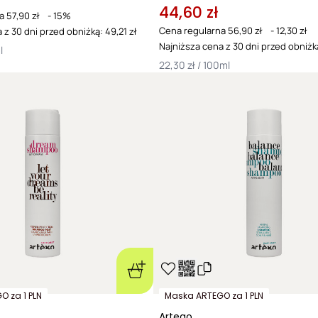
44,60 zł
a
57,90 zł
-
15%
Cena regularna
56,90 zł
-
12,30 zł
 z 30 dni przed obniżką: 49,21 zł
Najniższa cena z 30 dni przed obniżk
l
22,30 zł / 100ml
 za 1 PLN
Maska ARTEGO za 1 PLN
Artego