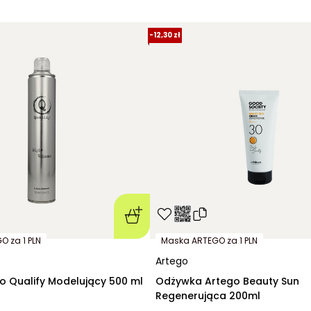
-
12,30 zł
 za 1 PLN
Maska ARTEGO za 1 PLN
Artego
go Qualify Modelujący 500 ml
Odżywka Artego Beauty Sun
Regenerująca 200ml