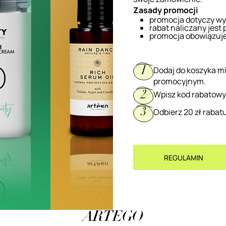
Zasady promocji
promocja dotyczy w
rabat naliczany jest
promocja obowiązuje 
Dodaj do koszyka 
1
promocyjnym.
Wpisz kod rabatow
2
Odbierz 20 zł rabat
3
REGULAMIN
ARTEGO