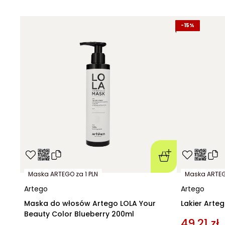
-
15%
Maska ARTEGO za 1 PLN
Maska ARTEGO
Artego
Artego
Maska do włosów Artego LOLA Your
Lakier Arte
Beauty Color Blueberry 200ml
49,21 zł