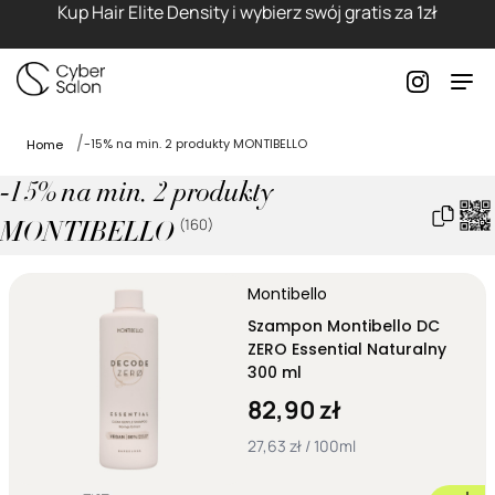
Kup Hair Elite Density i wybierz swój gratis za 1zł
-15% na min. 2 produkty MONTIBELLO
Home
-15% na min. 2 produkty
(
160
)
MONTIBELLO
Montibello
Szampon Montibello DC
ZERO Essential Naturalny
300 ml
82,90 zł
27,63 zł / 100ml