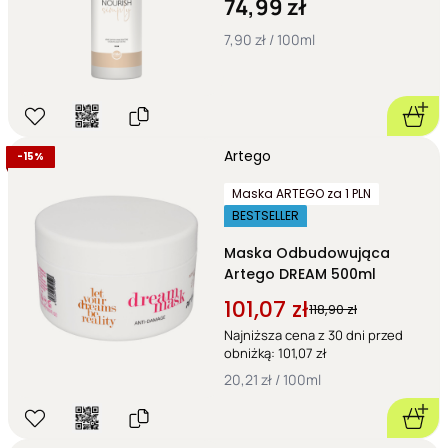
74,99 zł
7,90 zł / 100ml
Artego
-
15%
Maska ARTEGO za 1 PLN
BESTSELLER
Maska Odbudowująca
Artego DREAM 500ml
101,07 zł
118,90 zł
Najniższa cena z 30 dni przed
obniżką: 101,07 zł
20,21 zł / 100ml