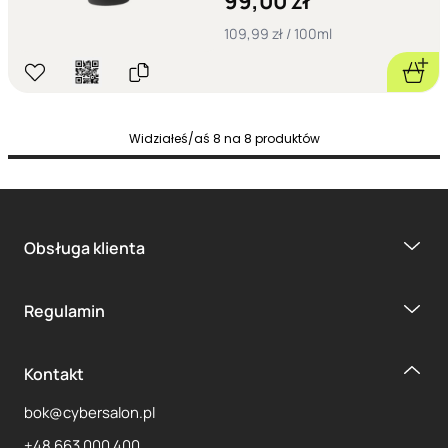
99,00 zł
109,99 zł / 100ml
Widziałeś/aś
8
na
8
produktów
Obsługa klienta
Regulamin
Kontakt
bok@cybersalon.pl
+48 663 000 400