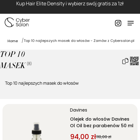
Kup Hair Elite Density i wybierz swój gratis za 1zł
Top 10 najlepszych masek do włosów - Zamów z Cybersalon.pl
Home
TOP 10
(
8
)
MASEK
Top 10 najlepszych masek do włosów
Davines
Olejek do włosów Davines
Ol Oil bez parabenów 50 ml
94,00 zł
110,00 zł