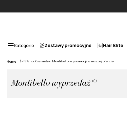
Zestawy promocyjne
Hair Elite
Kategorie
-15% na Kosmetyki Montibello w promocji w naszej ofercie
Home
(
0
)
Montibello wyprzedaż