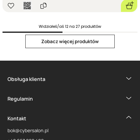
Widziałeś/aś
12
na
27
produktów
Next page
Zobacz więcej produktów
Obsługa klienta
1
2
3
Regulamin
Kontakt
bok@cybersalon.pl