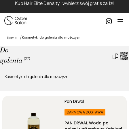
Kup Hair Elite Density i wybierz swój gratis za 1zł
Kosmetyki do golenia dla mężczyzn
Home
Do
(
27
)
golenia
Kosmetyki do golenia dla mężczyzn
Pan Drwal
DARMOWA DOSTAWA
PAN DRWAL Woda po