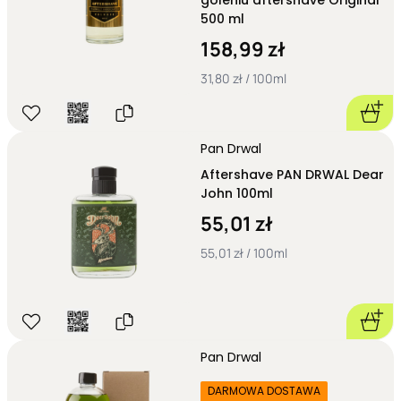
goleniu aftershave Original
500 ml
158,99 zł
31,80 zł / 100ml
Pan Drwal
Aftershave PAN DRWAL Dear
John 100ml
55,01 zł
55,01 zł / 100ml
Pan Drwal
DARMOWA DOSTAWA