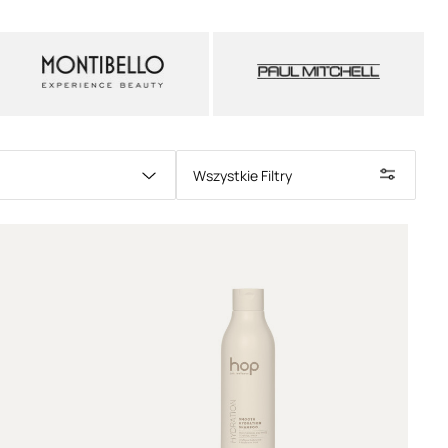
ić włosy i skórę głowy, jednocześnie
dostarczając
dzających i nawilżających
. Dzięki temu włosy
 miękkie, elastyczne i odporne na działanie
trznych.
szenie się włosów - czy ma znaczenie?
zenia się włosów najczęściej widoczny jest na
 przyczyny mogą mieć swoje źródło także w
wy
. Niewłaściwa pielęgnacja prowadzi do jej
Wszystkie Filtry
 zaburzenia jej równowagi, co wpływa na kondycję
bariera hydrolipidowa skóry głowy może sprawiać,
rdziej podatne na odwodnienie, szorstkość i brak
wy to fundament skutecznej pielęgnacji. Włosy
iednich warunkach są mniej podatne na
szenie się.
Szampon do włosów puszących się
ko wygładzać pasma, ale również
dbać o
szczenie skóry głowy
. Delikatne formuły
ć jej naturalne pH oraz wspierają mikrobiom
, co
i zdrowych i mocnych włosów. Regularne
 naruszania warstwy ochronnej skóry to ważny
niu problemu puszenia się włosów.