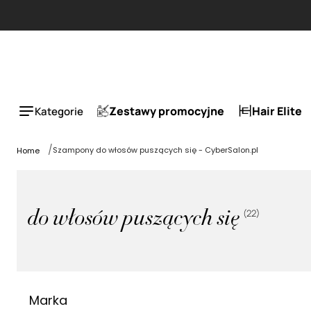
Zestawy promocyjne
Hair Elite
Kategorie
Szampony do włosów puszących się - CyberSalon.pl
Home
(
22
)
do włosów puszących się
Marka