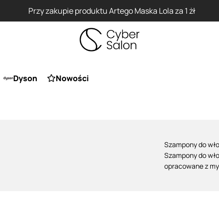
Przy zakupie produktu Artego Maska Lola za 1 żł
Dyson
Nowości
Szampony do wło
Szampony do wło
opracowane z my
podatnych na dzia
z ich niedostatec
pasma tracą gładk
Profesjonalne s