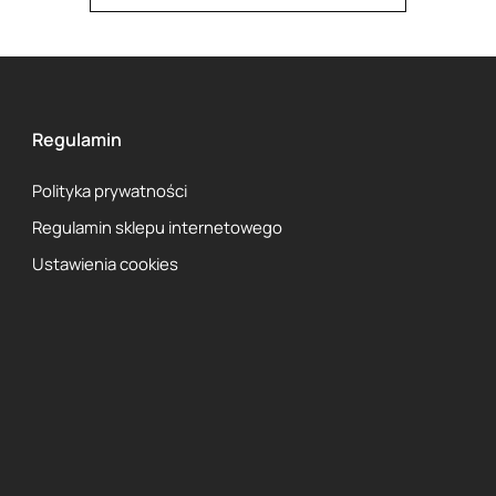
puszenie, popraw
wygląd,
szampon MKS Ec
jednocześnie pie
szorstkość oraz 
szampon Paul Mi
Regulamin
działanie dyscypl
pozostawia pasma 
Polityka prywatności
szampon Davines
przeznaczona do 
Regulamin sklepu internetowego
rozczesywanie or
Ustawienia cookies
Jak stosować sz
Aby osiągnąć naj
należy stosować 
potrzeb skóry gł
częstszego oczys
lepiej reagują na
szampon
nakłada
delikatnie rozpr
Warto pamiętać 
który wspiera mi