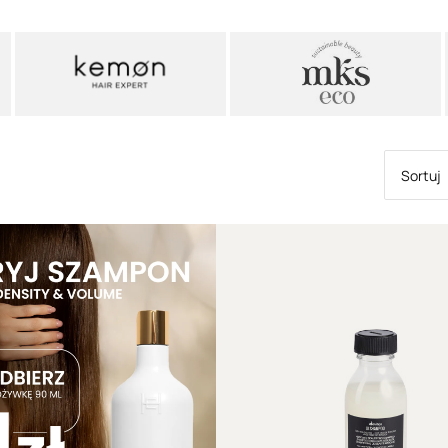
delikatnie oczyśc
składników wygła
stają się bardziej
czynników zewnę
Skóra głowy a pu
Choć problem pus
długościach,
jego
stanie skóry gło
Sortuj
przesuszenia lub
pasm. Osłabiona 
że włosy rosną ba
elastyczności.
Zdrowa skóra gło
rosnące w odpow
przesuszenie i pu
powinien nie tyl
odpowiednie oczy
pomagają
utrzyma
sprzyja wzrostow
oczyszczanie bez
krok w ogranicza