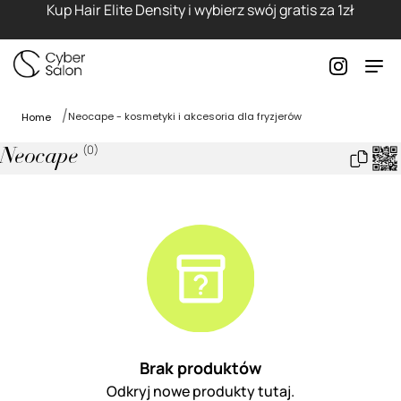
Kup Hair Elite Density i wybierz swój gratis za 1zł
Neocape - kosmetyki i akcesoria dla fryzjerów
Home
(
0
)
Neocape
Brak produktów
Odkryj nowe produkty tutaj.