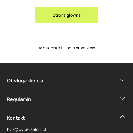
Strona główna
Widziałeś/aś
0
na
0
produktów
Obsługa klienta
Regulamin
Kontakt
bok@cybersalon.pl