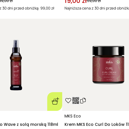
19,00 zł
99,00 zł
59,00 zł
z 30 dni przed obniżką: 99,00 zł
Najniższa cena z 30 dni przed obniżką
MKS Eco
o Wave z solą morską 118ml
Krem MKS Eco Curl Do Loków 1