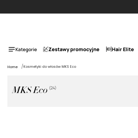
ESLA 1 + 1 tańszy za 50%.
Zestawy promocyjne
Hair Elite
Kategorie
Kosmetyki do włosów MKS Eco
Home
(
24
)
MKS Eco