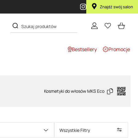
Przy zakupie produktu Artego Maska Lola za 1 żł
Znajdź swój salon
Bestsellery
Promocje
Kosmetyki do włosów MKS Eco
Wszystkie Filtry