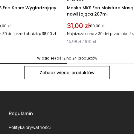
 Eco Kahm Wygładzający
Maska MKS Eco Moisture Masq
nawilżająca 207ml
31,00 zł
9,00 zł
89,00 zł
z 30 dni przed obniżką: 38,00 zł
Najniższa cena z 30 dni przed obniżką
14,98 zł / 100ml
Widziałeś/aś
12
na
24
produktów
Next page
Zobacz więcej produktów
Regulamin
Polityka prywatności