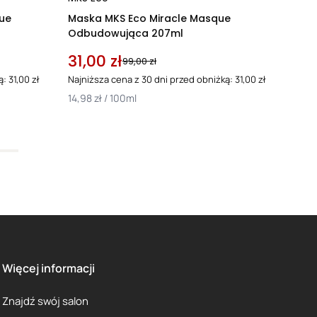
ue
Maska MKS Eco Miracle Masque
Odbudowująca 207ml
31,00 zł
99,00 zł
: 31,00 zł
Najniższa cena z 30 dni przed obniżką: 31,00 zł
14,98 zł / 100ml
Więcej informacji
Znajdź swój salon