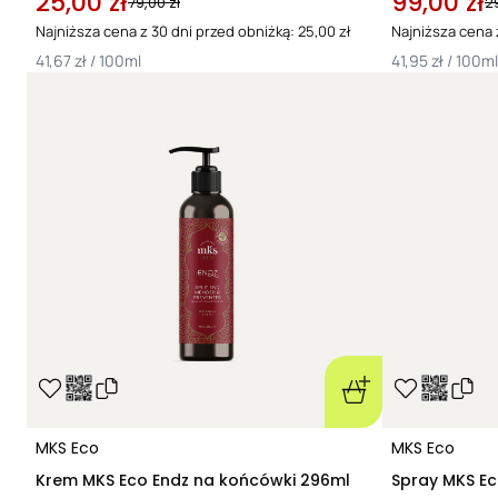
25,00 zł
99,00 zł
79,00 zł
2
Najniższa cena z 30 dni przed obniżką: 25,00 zł
Najniższa cena 
41,67 zł / 100ml
41,95 zł / 100ml
MKS Eco
MKS Eco
Krem MKS Eco Endz na końcówki 296ml
Spray MKS Ec