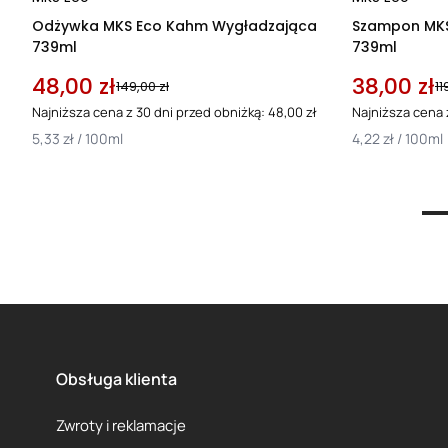
Odżywka MKS Eco Kahm Wygładzająca
Szampon MKS
739ml
739ml
48,00 zł
38,00 zł
149,00 zł
11
Najniższa cena z 30 dni przed obniżką: 48,00 zł
Najniższa cena 
5,33 zł / 100ml
4,22 zł / 100ml
1
2
Obsługa klienta
Zwroty i reklamacje