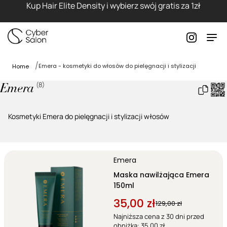
Kup Hair Elite Density i wybierz swój gratis za 1zł
Emera - kosmetyki do włosów do pielęgnacji i stylizacji
Home
(
8
)
Emera
Kosmetyki Emera do pielęgnacji i stylizacji włosów
Emera
Maska nawilżająca Emera
150ml
35,00 zł
129,00 zł
Najniższa cena z 30 dni przed
obniżką: 35,00 zł