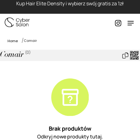
Kup Hair Elite Density i wybierz swój gratis za 1zł
Comair
Home
(
0
)
Comair
Brak produktów
Odkryj nowe produkty tutaj.