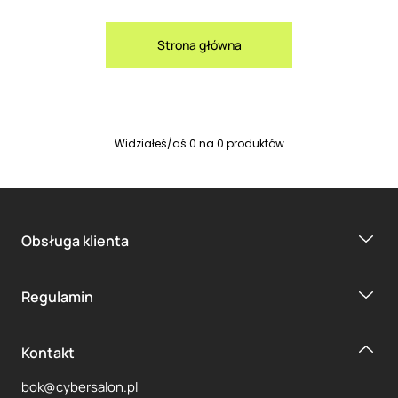
Strona główna
Widziałeś/aś
0
na
0
produktów
Obsługa klienta
Regulamin
Kontakt
bok@cybersalon.pl