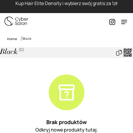
Kup Hair Elite Density i wybierz swój gratis za 1zł
Black
Home
(
0
)
Black
Brak produktów
Odkryj nowe produkty tutaj.