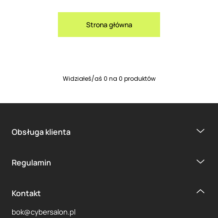
Strona główna
Widziałeś/aś
0
na
0
produktów
Obsługa klienta
Regulamin
Kontakt
bok@cybersalon.pl