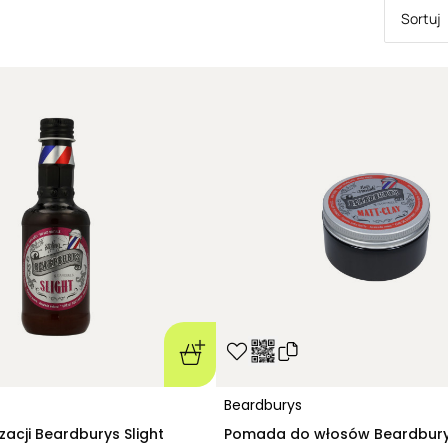
rodzaju włosów.
Sortuj
Odżywki Beardbu
męskich fryzur.
Beardburys
zacji Beardburys Slight
Pomada do włosów Beardbury