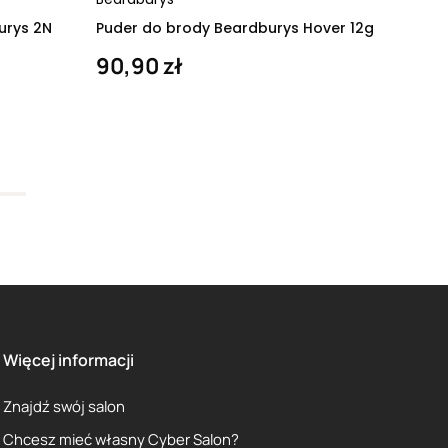
urys 2N
Puder do brody Beardburys Hover 12g
90,90 zł
Więcej informacji
Znajdź swój salon
Chcesz mieć własny Cyber Salon?