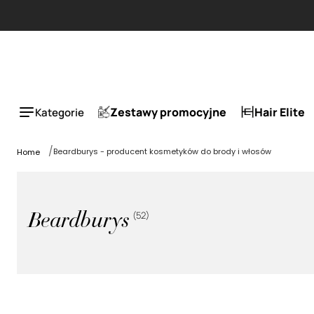
Zestawy promocyjne
Hair Elite
Kategorie
Beardburys - producent kosmetyków do brody i włosów
Home
(
52
)
Beardburys