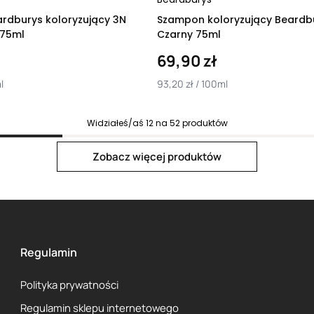
rdburys koloryzujący 3N
Szampon koloryzujący Beardb
 75ml
Czarny 75ml
69,90 zł
l
93,20 zł / 100ml
Widziałeś/aś
12
na
52
produktów
Next page
Zobacz więcej produktów
Regulamin
Polityka prywatności
Regulamin sklepu internetowego