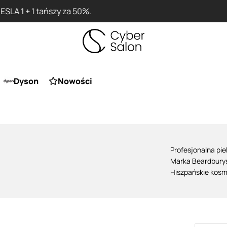
Przy zakupie produktu Artego Maska Lola za 1 żł
Dyson
Nowości
Profesjonalna pi
Marka
Beardbury
Hiszpańskie kosm
unikalnym desig
mężczyzn. Wybier
higieny:
Szampony Beard