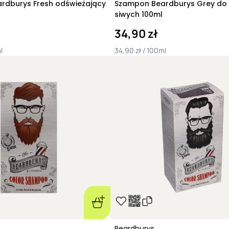
rdburys Fresh odświeżający
Szampon Beardburys Grey do
siwych 100ml
34,90 zł
l
34,90 zł / 100ml
Beardburys