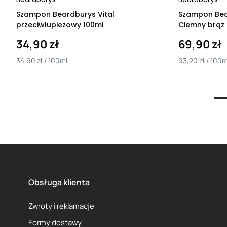
Szampon Beardburys Vital
Szampon Bea
przeciwłupieżowy 100ml
Ciemny brąz
34,90 zł
69,90 zł
34,90 zł / 100ml
93,20 zł / 100m
1
2
3
4
5
Obsługa klienta
Zwroty i reklamacje
Formy dostawy