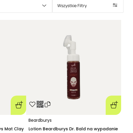
Wszystkie Filtry
rys
– intensywne nawilżenie i łatwa stylizacja
Beardburys
s Mat Clay
Lotion Beardburys Dr. Bald na wypadanie