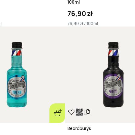
100ml
76,90 zł
l
76,90 zł / 100ml
Beardburys