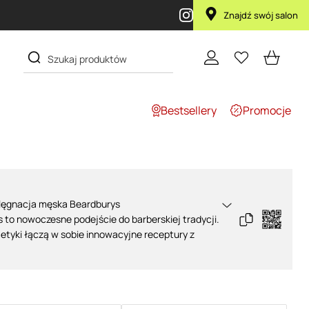
Znajdź swój salon
Bestsellery
Promocje
elęgnacja męska Beardburys
s
to nowoczesne podejście do barberskiej tradycji.
etyki łączą w sobie innowacyjne receptury z
nem, odpowiadając na potrzeby współczesnych
z profesjonalne rozwiązania do codziennej
burys
– specjalistyczne formuły do każdego