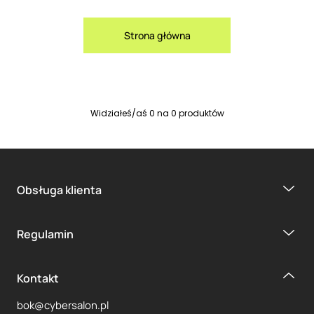
Strona główna
Widziałeś/aś
0
na
0
produktów
Obsługa klienta
Regulamin
Kontakt
bok@cybersalon.pl