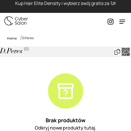
Kup Hair Elite Density i wybierz swój gratis za 1zł
D.Peres
Home
(
0
)
D.Peres
Brak produktów
Odkryj nowe produkty tutaj.