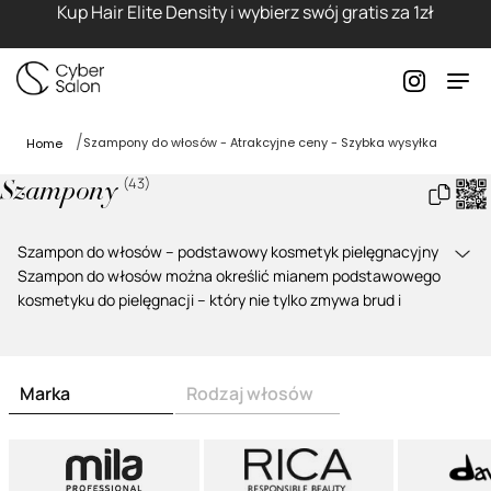
Kup Hair Elite Density i wybierz swój gratis za 1zł
Szampony do włosów - Atrakcyjne ceny - Szybka wysyłka
Home
(
43
)
Szampony
Szampon do włosów – podstawowy kosmetyk pielęgnacyjny
Szampon do włosów
można określić mianem
podstawowego
kosmetyku do pielęgnacji
– który nie tylko zmywa brud i
pozostałości produktów do stylizacji, ale też, dzięki
zawartości
składników aktywnych
, oddziałuje na włosy na
różne sposoby.
Marka
Rodzaj włosów
Profesjonalne szampony do codziennej pielęgnacji włosów
W naszym katalogu znajdziesz
markowe, profesjonalne
szampony do codziennej pielęgnacji włosów
każdego rodzaju i
o określonych potrzebach. Oferujemy wybór najlepszych