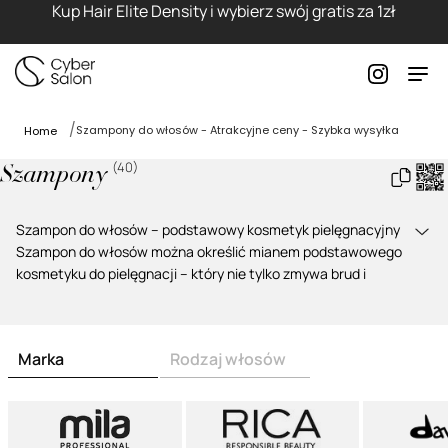
Kup Hair Elite Density i wybierz swój gratis za 1zł
Szampony do włosów - Atrakcyjne ceny - Szybka wysyłka
Home
(
40
)
Szampony
Szampon do włosów – podstawowy kosmetyk pielęgnacyjny
Szampon do włosów
można określić mianem
podstawowego
kosmetyku do pielęgnacji
– który nie tylko zmywa brud i
pozostałości produktów do stylizacji, ale też, dzięki
zawartości
składników aktywnych
, oddziałuje na włosy na
różne sposoby.
Marka
Rodzaj włosów
Profesjonalne szampony do codziennej pielęgnacji włosów
W naszym katalogu znajdziesz
markowe, profesjonalne
szampony do codziennej pielęgnacji włosów
każdego rodzaju i
o określonych potrzebach. Oferujemy wybór najlepszych