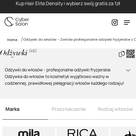
Kup Hair Elite Density i wybierz swój gratis za 1zł
Odżywki do włosów - Zamów profesjonalne odżywki fryzjerskie z 
Home
(
46
)
Odżywki
Odżywki do włosów - profesjonalne odżywki fryzjerskie
Odżywka do włosów to kosmetyk
wyjątkowo ważny w
codziennej, prawidłowej pielęgnacji włosów każdego rodzaju!
W naszym katalogu znajdziesz markowe produkty (
odżywki do
włosów Mila,
odżywki Davines
czy
Artego odżywki do włosów
każdego rodzaju
), dzięki którym zadbasz o pasma tak, jak w
Marka
Przeznaczenie
Rodzaj włosów
salonie fryzjerskim. Dołożyliśmy wszelkich starań do tego, by
do asortymentu trafiły
kosmetyki wysokiej klasy
– skuteczne i
zapewniające oczekiwany efekt.
Pielęgnacja włosów – odżywki. Czym charakteryzują się te