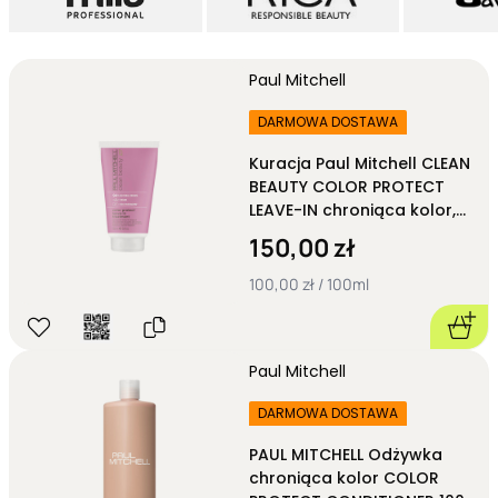
kosmetyki?
Odżywka do włosów
, chociaż jest niezwykle istotnym
elementem pielęgnacji, to kosmetyk często pomijany – a to
spory błąd!
Paul Mitchell
Takie kosmetyki mają za zadanie, zgodnie ze swoją nazwą,
DARMOWA DOSTAWA
odżywić włosy
, chociaż jest to bardzo ogólnikowe określenie.
Podobnie, jak szampony czy maski, także odżywki są
Kuracja Paul Mitchell CLEAN
przeznaczone do konkretnego rodzaju włosów czy też ich
BEAUTY COLOR PROTECT
problemu.
LEAVE-IN chroniąca kolor,
Umycie włosów szamponem to, praktycznie, dopiero pierwszy
bez spłukiwania 150ml
150,00 zł
etap pielęgnacji.
Nałożenie odżywki
to absolutne minimum, by
ją dopełnić! W takim kosmetyku znajdują się składniki, które
100,00 zł / 100ml
mają zapewnić
domknięcie łusek
po oczyszczaniu włosów i
dostarczyć niezbędne substancje odżywcze oraz nawilżające.
Dzięki odżywce pasma stają się miękkie w dotyku
,
podatniejsze na układanie i, po prostu, zdrowsze. Prawidłowe i
Paul Mitchell
regularne stosowanie takiego kosmetyku (dobrze dobranego
DARMOWA DOSTAWA
do rodzaju włosa)
nie przeciąża fryzury i nie wzmaga
przetłuszczania się włosów
.
PAUL MITCHELL Odżywka
W naszej ofercie dostępne są, między innymi:
chroniąca kolor COLOR
odżywki nawilżające,