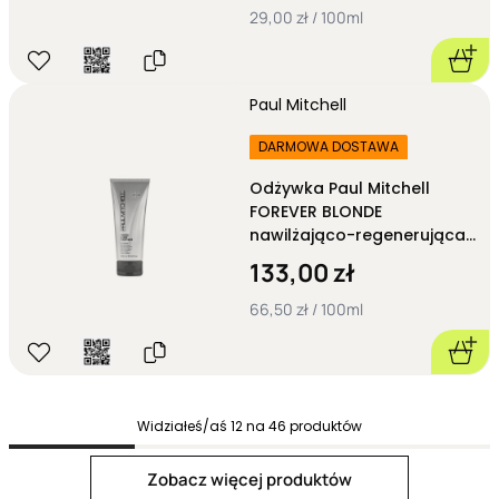
29,00 zł / 100ml
Paul Mitchell
DARMOWA DOSTAWA
Odżywka Paul Mitchell
FOREVER BLONDE
nawilżająco-regenerująca
200ml
133,00 zł
66,50 zł / 100ml
Widziałeś/aś
12
na
46
produktów
Next page
Zobacz więcej produktów