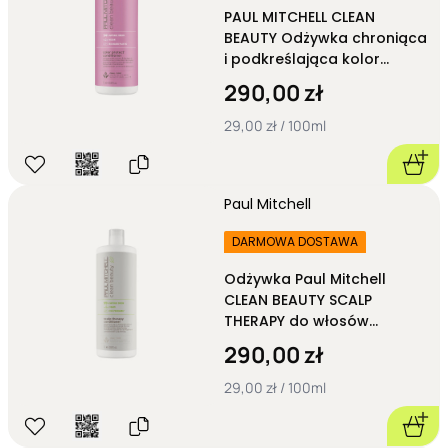
PAUL MITCHELL CLEAN
BEAUTY Odżywka chroniąca
i podkreślająca kolor
COLOR PROTECT
290,00 zł
CONDITIONER 1000 ml
29,00 zł / 100ml
Paul Mitchell
DARMOWA DOSTAWA
Odżywka Paul Mitchell
CLEAN BEAUTY SCALP
THERAPY do włosów
przetłuszczających się
290,00 zł
1000ml
29,00 zł / 100ml