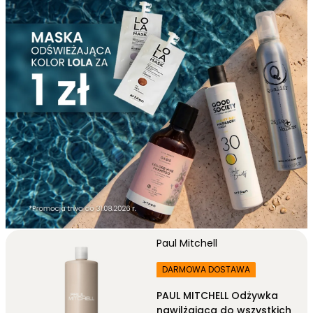
końce.
Nie należy trzymać odżywki dłużej, niż zaleca to producent.
Po upływie określonego czasu, najlepiej letnią wodą, należy
bardzo dokładnie ją spłukać
. Dzięki temu zostaną domknięte
łuski, chroniąc tym samym nawilżenie i pozwalając wnikać
składnikom odżywczym w głąb włosa.
Czy warto sięgać po profesjonalne odżywki?
Profesjonalne odżywki fryzjerskie
to kosmetyki o starannie
opracowanych składach, przeznaczone do bardzo
konkretnych potrzeb włosów. Producenci wykorzystują przy
tym
najlepsze składniki aktywne
, których nie znajdzie się
zazwyczaj w drogeryjnych produktach.
Po profesjonalną odżywkę warto sięgnąć także w sytuacji,
gdy decydujesz się na korzystanie z szamponu fryzjerskiego –
wówczas
dobranie pielęgnacji uzupełniającej od tej samej
marki
pozwoli fachowo zadbać o włosy, dosłownie na całej ich
Paul Mitchell
długości!
Odżywki do włosów rozjaśnianych
DARMOWA DOSTAWA
Włosy rozjaśniane
, jak żadne inne, potrzebują starannie
PAUL MITCHELL Odżywka
dobranej pielęgnacji. Przez chemiczny zabieg polegający na
nawilżająca do wszystkich
usunięciu naturalnego pigmentu, stają się one wrażliwe na