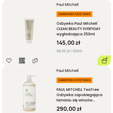
Paul Mitchell
DARMOWA DOSTAWA
Odżywka Paul Mitchell
CLEAN BEAUTY EVERYDAY
wygładzająca 250ml
145,00 zł
58,00 zł / 100ml
Paul Mitchell
DARMOWA DOSTAWA
PAUL MITCHELL TeaTree
Odżywka zapobiegająca
łamaniu się włosów
REGENIPLEX CONDITIONER
290,00 zł
1000 ml