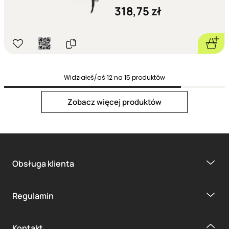
318,75 zł
Widziałeś/aś
12
na
15
produktów
Next page
Zobacz więcej produktów
Obsługa klienta
1
2
Regulamin
Kontakt