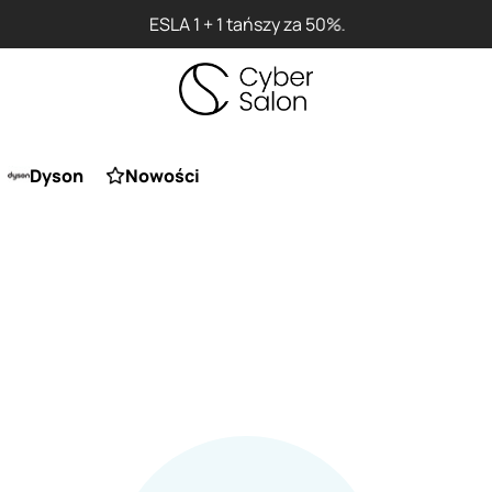
ESLA 1 + 1 tańszy za 50%.
Dyson
Nowości