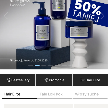
Bestsellery
Promocje
Hair Elite
Hair Elite
Fale Loki Koki
Włosy suche