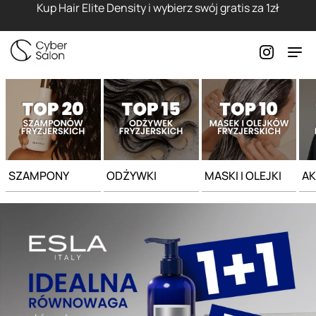
Strona główna - Cyber Salon
Kup Hair Elite Density i wybierz swój gratis za 1zł
SZAMPONY
ODŻYWKI
MASKI I OLEJKI
AK