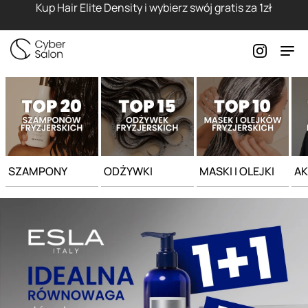
Strona główna - Cyber Salon
Kup Hair Elite Density i wybierz swój gratis za 1zł
SZAMPONY
ODŻYWKI
MASKI I OLEJKI
AK