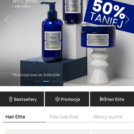
Bestsellery
Promocje
Hair Elite
Hair Elite
Fale Loki Koki
Włosy suche