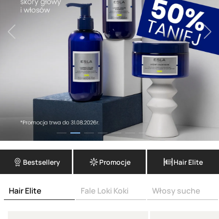
Bestsellery
Promocje
Hair Elite
Hair Elite
Fale Loki Koki
Włosy suche