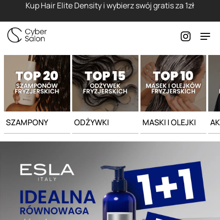
Strona główna - Cyber Salon
Kup Hair Elite Density i wybierz swój gratis za 1zł
SZAMPONY
ODŻYWKI
MASKI I OLEJKI
AK