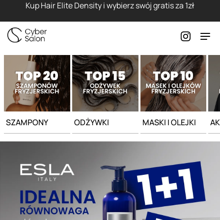
Strona główna - Cyber Salon
Kup Hair Elite Density i wybierz swój gratis za 1zł
SZAMPONY
ODŻYWKI
MASKI I OLEJKI
AK