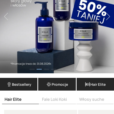
Bestsellery
Promocje
Hair Elite
Hair Elite
Fale Loki Koki
Włosy suche