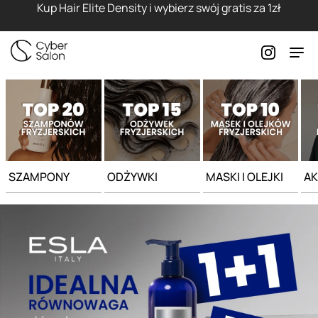
Strona główna - Cyber Salon
Kup Hair Elite Density i wybierz swój gratis za 1zł
SZAMPONY
ODŻYWKI
MASKI I OLEJKI
AK