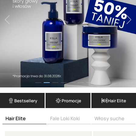
Bestsellery
Promocje
Hair Elite
Hair Elite
Fale Loki Koki
Włosy suche