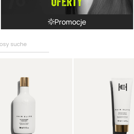
Promocje
osy suche