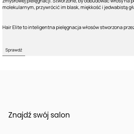
zmysłowej pielęgnacji. Stworzone, by odbudować włosy na 
molekularnym, przywrócić im blask, miękkość i jedwabistą g
Hair Elite to inteligentna pielęgnacja włosów stworzona prze
Sprawdź
Znajdź swój salon