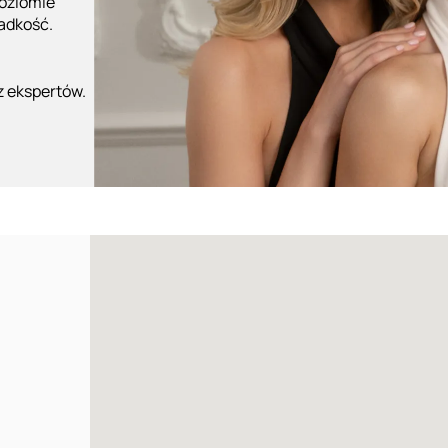
poziomie
ładkość.
z ekspertów.