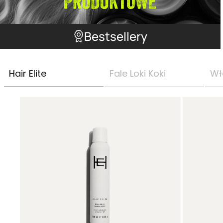
Bestsellery
Hair Elite
Fale Loki Koki
Wł