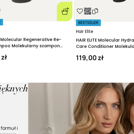
R
BESTSELLER
Hair Elite
E Molecular Regenerative Re-
HAIR ELITE Molecular Hydr
ampoo Molekularny szampon
Care Conditioner Molekul
ący 280 ml
nawilżająca 200 ml
 zł
119,00 zł
pięknych
 formuł i