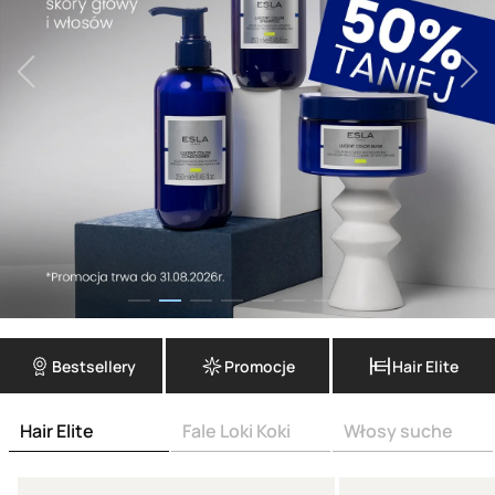
Bestsellery
Promocje
Hair Elite
Hair Elite
Fale Loki Koki
Włosy suche