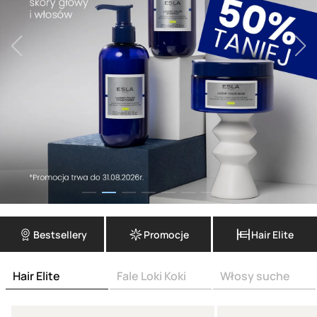
Bestsellery
Promocje
Hair Elite
Hair Elite
Fale Loki Koki
Włosy suche