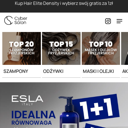
Strona główna - Cyber Salon
Kup Hair Elite Density i wybierz swój gratis za 1zł
SZAMPONY
ODŻYWKI
MASKI I OLEJKI
AK