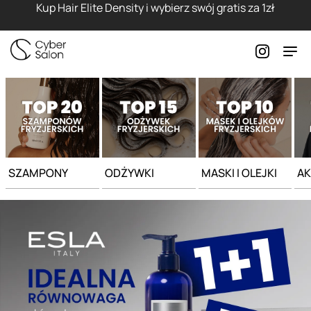
Strona główna - Cyber Salon
Kup Hair Elite Density i wybierz swój gratis za 1zł
SZAMPONY
ODŻYWKI
MASKI I OLEJKI
AK