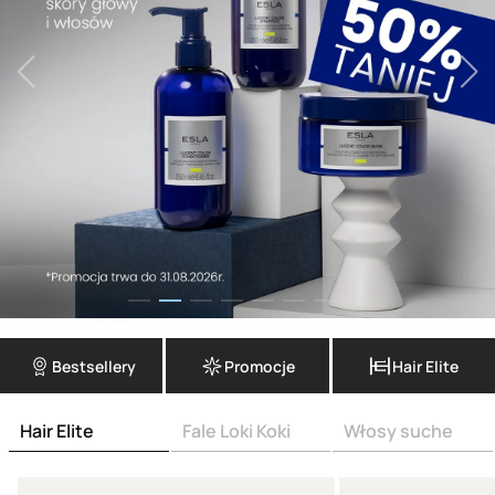
Bestsellery
Promocje
Hair Elite
Hair Elite
Fale Loki Koki
Włosy suche