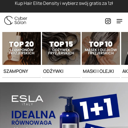
Strona główna - Cyber Salon
Kup Hair Elite Density i wybierz swój gratis za 1zł
SZAMPONY
ODŻYWKI
MASKI I OLEJKI
AK