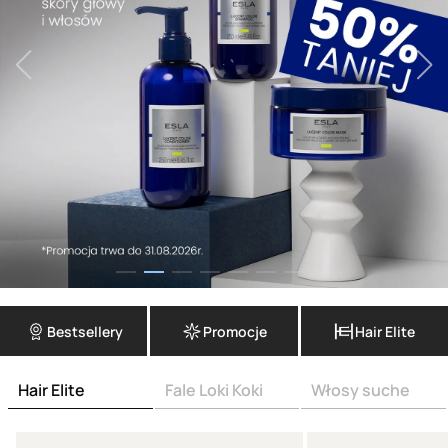
Bestsellery
Promocje
Hair Elite
Hair Elite
Fale Loki Koki
Włosy suche