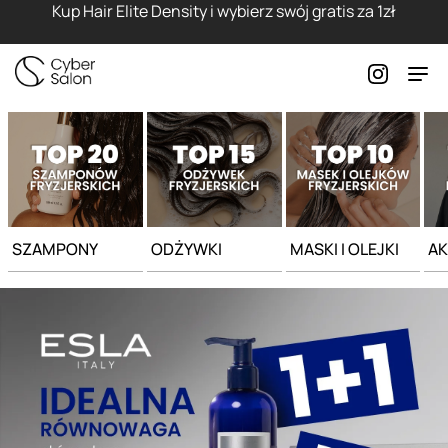
Strona główna - Cyber Salon
Kup Hair Elite Density i wybierz swój gratis za 1zł
SZAMPONY
ODŻYWKI
MASKI I OLEJKI
AK