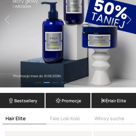
Bestsellery
Promocje
Hair Elite
Hair Elite
Fale Loki Koki
Włosy suche