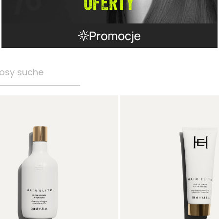
Promocje
osy suche