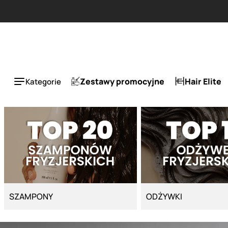
Strona główna - Cyber Salon
Przy zakupie produktu Artego Maska Lola za
Zestawy promocyjne
Hair Elite
Kategorie
SZAMPONY
ODŻYWKI