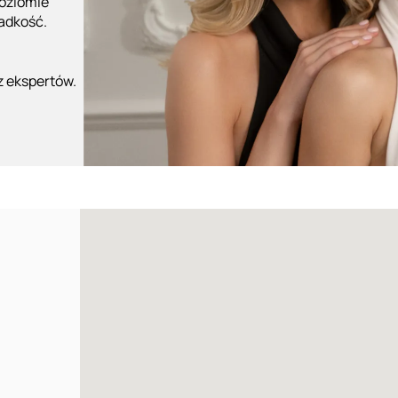
poziomie
ładkość.
z ekspertów.