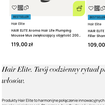
BESTSELLER
BESTSELLE
Hair Elite
Hair Elite
HAIR ELITE Aroma Hair Life Plumping
HAIR ELIT
Mousse Mus zwiększający objętość 200
Filler Sh
ml
regeneruj
119,00 zł
109,00
Hair Elite. Twój codzienny rytuał 
włosów.
Produkty Hair Elite to harmonijne połączenie innowacyjnych