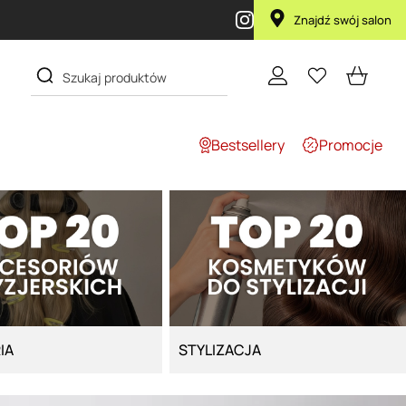
Pielęgnacja, której ufają profesjonaliści. Odkryj pr
Znajdź swój salon
Bestsellery
Promocje
IA
STYLIZACJA