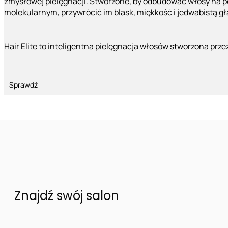
zmysłowej pielęgnacji. Stworzone, by odbudować włosy na 
molekularnym, przywrócić im blask, miękkość i jedwabistą g
Hair Elite to inteligentna pielęgnacja włosów stworzona prze
Sprawdź
Znajdź swój salon