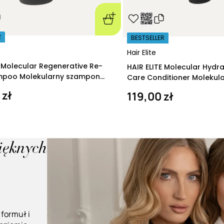
R
BESTSELLER
Hair Elite
E Molecular Regenerative Re-
HAIR ELITE Molecular Hydr
ampoo Molekularny szampon
Care Conditioner Molekul
ący 280 ml
nawilżająca 200 ml
 zł
119,00 zł
pięknych
 formuł i