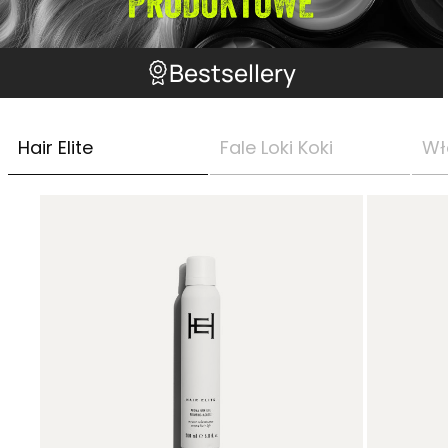
Bestsellery
Hair Elite
Fale Loki Koki
Wł